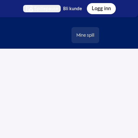
Logg inn
Spillepause
Bli kunde