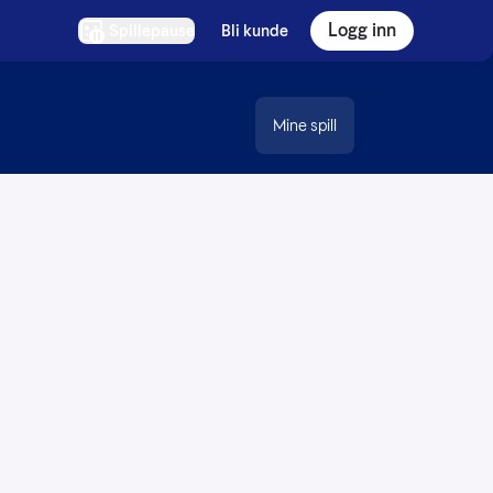
Logg inn
Spillepause
Bli kunde