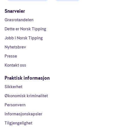
Snarveier
Grasrotandelen
Dette er Norsk Tipping
Jobb i Norsk Tipping
Nyhetsbrev
Presse
Kontakt oss
Praktisk informasjon
Sikkerhet
Økonomisk kriminalitet
Personvern
Informasjonskapsler
Tilgjengelighet