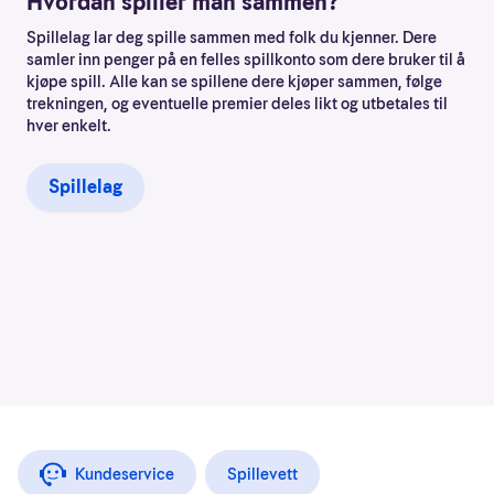
Hvordan spiller man sammen?
å
forstå
Spillelag lar deg spille sammen med folk du kjenner. Dere
bruksmønster
samler inn penger på en felles spillkonto som dere bruker til å
kjøpe spill. Alle kan se spillene dere kjøper sammen, følge
Kreditere
trekningen, og eventuelle premier deles likt og utbetales til
kanaler
hver enkelt.
som
sender
Spillelag
trafikk
Kundeservice
Spillevett