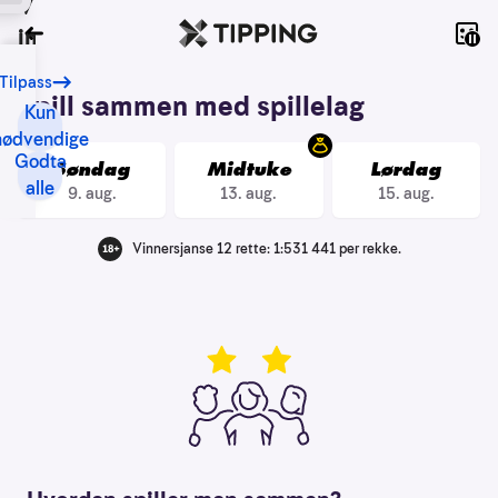
Vi bruker
Spill
informasjonskapsler
Tilbake
Tilpass
Vårt
Spill sammen med
spillelag
formål
Kun
med
nødvendige
Godta
informasjonskapsler
Søndag
Midtuke
Lørdag
alle
er
9. aug.
13. aug.
15. aug.
blant
annet:
Vinnersjanse 12 rette: 1:531 441 per rekke.
Aldersgrense 18 år
Nettsidene
skal
fungere
teknisk
Samle
inn
statistikk
for