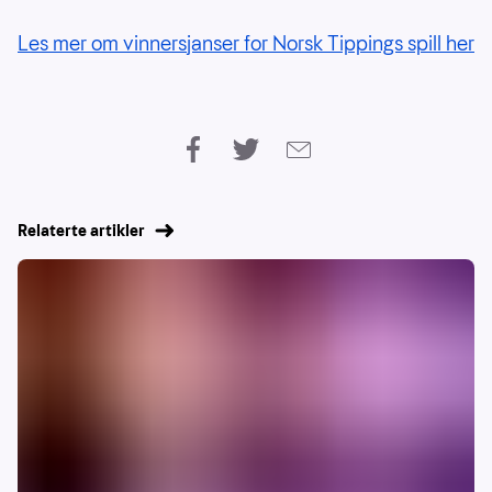
Les mer om vinnersjanser for Norsk Tippings spill her
Relaterte artikler