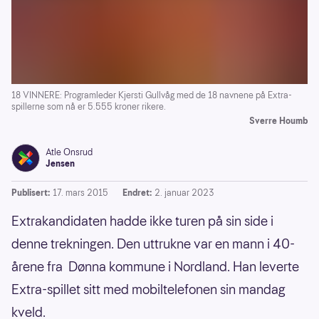
18 VINNERE: Programleder Kjersti Gullvåg med de 18 navnene på Extra-
spillerne som nå er 5.555 kroner rikere.
Sverre Houmb
Atle Onsrud
Jensen
Publisert:
17. mars 2015
Endret:
2. januar 2023
Extrakandidaten hadde ikke turen på sin side i
denne trekningen. Den uttrukne var en mann i 40-
årene fra Dønna kommune i Nordland. Han leverte
Extra-spillet sitt med mobiltelefonen sin mandag
kveld.