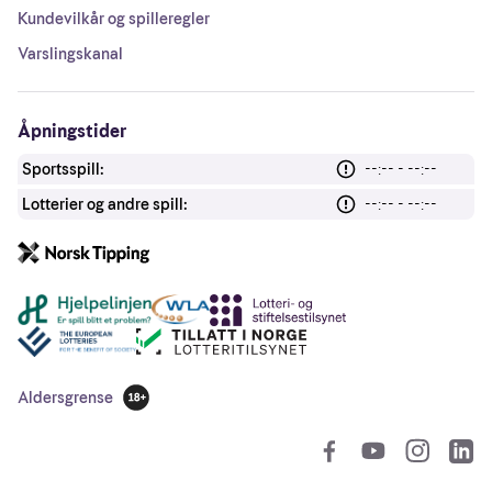
Kundevilkår og spilleregler
Varslingskanal
Åpningstider
Sportsspill:
--:-- - --:--
Lotterier og andre spill:
--:-- - --:--
Andre lenker
Aldersgrense
18 år
So