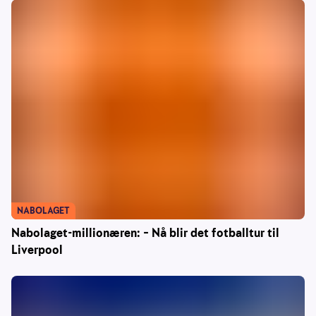
NABOLAGET
Nabolaget-millionæren: – Nå blir det fotballtur til
Liverpool