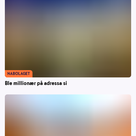
NABOLAGET
Ble millionær på adressa si