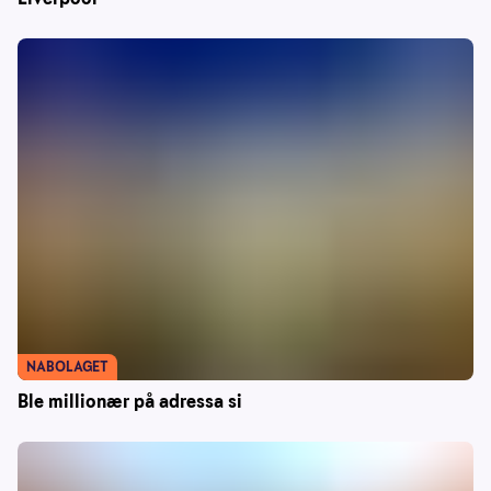
NABOLAGET
Ble millionær på adressa si