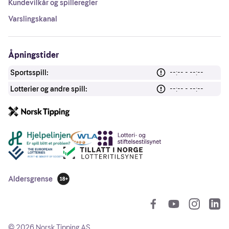
Kundevilkår og spilleregler
Varslingskanal
Åpningstider
Sportsspill:
--:-- - --:--
Lotterier og andre spill:
--:-- - --:--
Andre lenker
Aldersgrense
18 år
So
©
2026
Norsk Tipping AS.