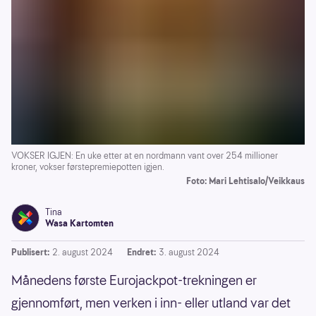
VOKSER IGJEN: En uke etter at en nordmann vant over 254 millioner
kroner, vokser førstepremiepotten igjen.
Foto: Mari Lehtisalo/Veikkaus
Tina
Wasa Kartomten
Publisert:
2. august 2024
Endret:
3. august 2024
Månedens første Eurojackpot-trekningen er
gjennomført, men verken i inn- eller utland var det