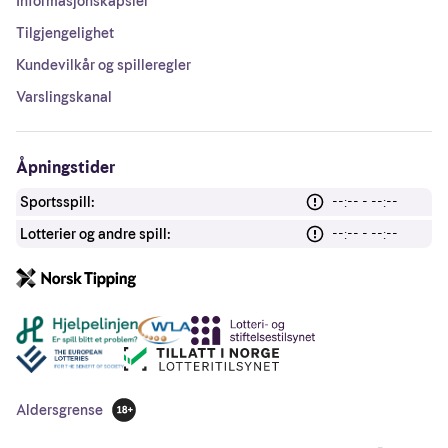
Informasjonskapsler
Tilgjengelighet
Kundevilkår og spilleregler
Varslingskanal
Åpningstider
Sportsspill:
--:-- - --:--
Lotterier og andre spill:
--:-- - --:--
Andre lenker
Aldersgrense
18 år