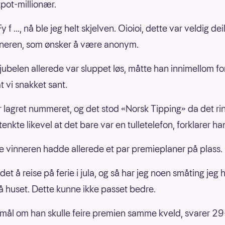
pot-millionær.
 f ..., nå ble jeg helt skjelven. Oioioi, dette var veldig deil
neren, som ønsker å være anonym.
jubelen allerede var sluppet løs, måtte han innimellom fo
t vi snakket sant.
r lagret nummeret, og det stod «Norsk Tipping» da det ri
enkte likevel at det bare var en tulletelefon, forklarer ha
 vinneren hadde allerede et par premieplaner på plass.
 det å reise på ferie i jula, og så har jeg noen småting jeg ha
på huset. Dette kunne ikke passet bedre.
mål om han skulle feire premien samme kveld, svarer 29