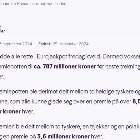
fonen fra Hamar mens han var i boden.
e
ller
7. september 2024
Endret:
29. september 2024
dde alle rette i Eurojackpot fredag kveld. Dermed vokse
emiepotten til
ca. 787 millioner kroner
før neste treknin
r.
miepotten ble derimot delt mellom to heldige tyskere o
inne, som alle kunne glede seg over en premie på over
8,
r kroner
hver.
emien ble delt mellom to tyskere, en tsjekker og en pola
eg en premie på
3,6 millioner kroner
hver.