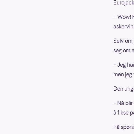
Eurojack
– Wow! Fy
askervin
Selv om 
seg om a
– Jeg ha
men jeg t
Den unge
– Nå blir
å fikse 
På spørs