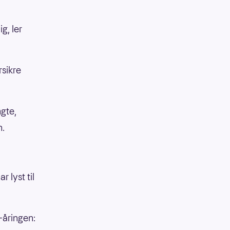
ig, ler
rsikre
ngte,
n.
r lyst til
-åringen: