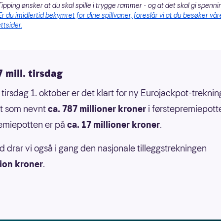
ipping ønsker at du skal spille i trygge rammer - og at det skal gi spenni
Er du imidlertid bekymret for dine spillvaner, foreslår vi at du besøker vår
ttsider.
 mill. tirsdag
 tirsdag 1. oktober er det klart for ny Eurojackpot-treknin
et som nevnt
ca. 787 millioner kroner
i førstepremiepot
emiepotten er på
ca. 17 millioner kroner
.
id drar vi også i gang den nasjonale tilleggstrekningen
lion kroner
.