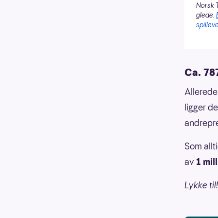
Norsk T
glede.
spilleve
Ca. 787
Allerede
ligger d
andrepr
Som allt
av
1 mil
Lykke til!