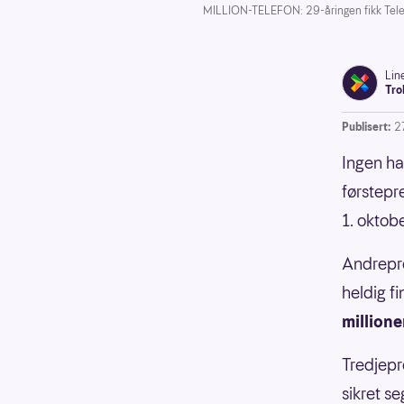
MILLION-TELEFON: 29-åringen fikk Tele
Lin
Tro
Publisert:
2
Ingen ha
førstepr
1. oktobe
Andrepre
heldig f
millione
Tredjepr
sikret s