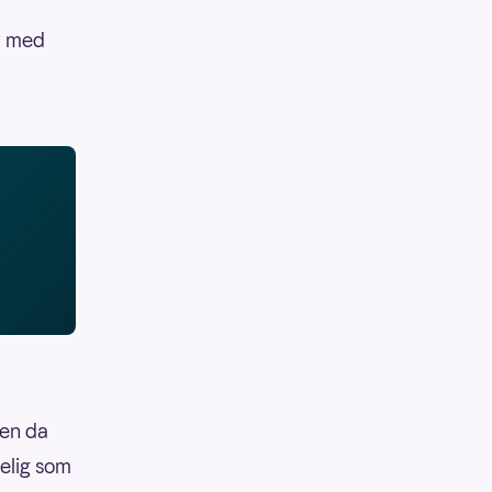
v med
ren da
selig som