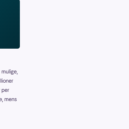
 mulige,
llioner
r per
ke, mens