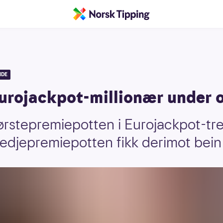
IDE
urojackpot-millionær under o
førstepremiepotten i Eurojackpot-tr
edjepremiepotten fikk derimot bein 