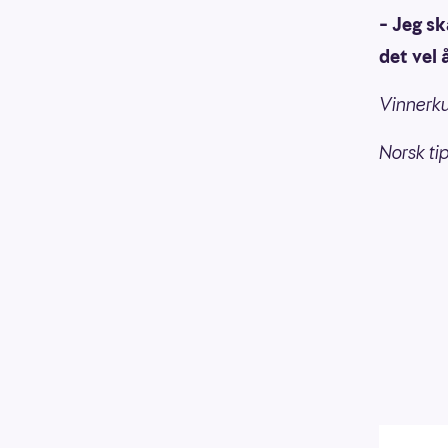
– Jeg sk
det vel 
Vinnerk
Norsk ti