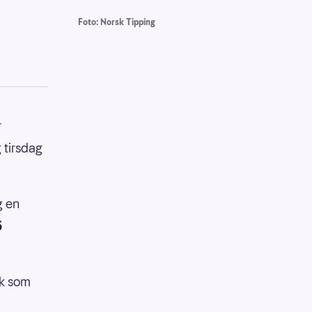
Foto: Norsk Tipping
r
g tirsdag
g en
5
kk som