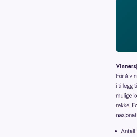
Vinners
For å vi
i tillegg
mulige k
rekke. F
nasjonal 
Antall