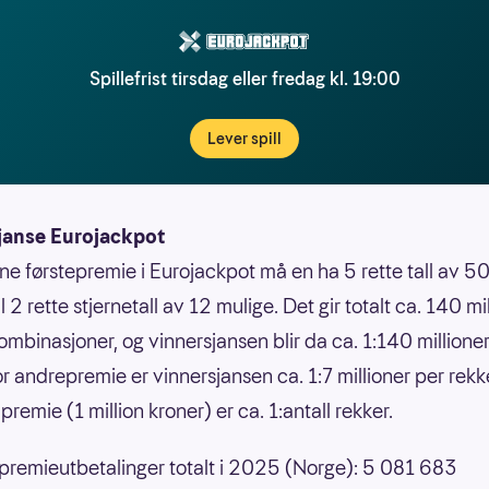
Spillefrist tirsdag eller fredag kl. 19:00
Lever spill
janse Eurojackpot
nne førstepremie i Eurojackpot må en ha 5 rette tall av 50
 til 2 rette stjernetall av 12 mulige. Det gir totalt ca. 140 mi
ombinasjoner, og vinnersjansen blir da ca. 1:140 millione
or andrepremie er vinnersjansen ca. 1:7 millioner per rek
premie (1 million kroner) er ca. 1:antall rekker.
 premieutbetalinger totalt i 2025 (Norge): 5 081 683