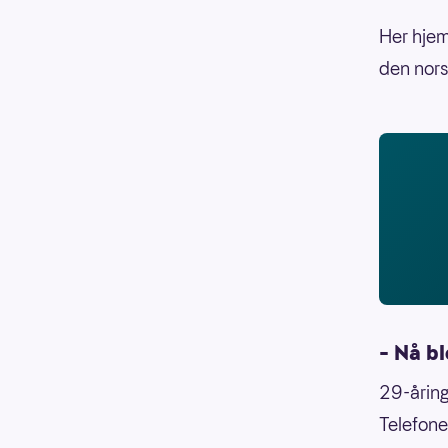
Her hjem
den nors
– Nå bl
29-åring
Telefonen