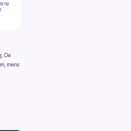
ng og
e
g. Da
ten, mens