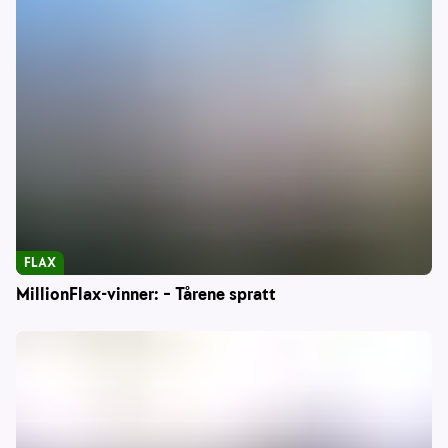
FLAX
MillionFlax-vinner: – Tårene spratt