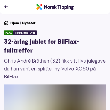
Hjem
/
Nyheter
FLAX
VINNERHISTORIE
32-åring jublet for BilFlax-
fulltreffer
Chris André Bråthen (32) fikk sitt livs julegave
da han vant en splitter ny Volvo XC60 på
BilFlax.