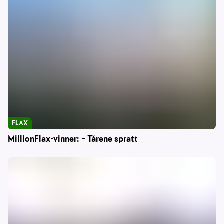
FLAX
MillionFlax-vinner: – Tårene spratt