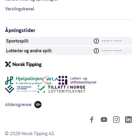
Varslingskanal
Åpningstider
Sportsspill:
--:-- - --:--
Lotterier og andre spill:
--:-- - --:--
Andre lenker
Aldersgrense
18 år
So
©
2026
Norsk Tipping AS.