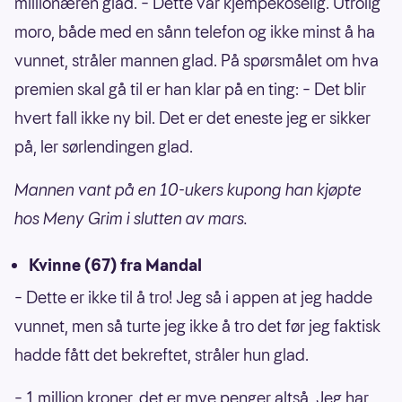
millionæren glad. – Dette var kjempekoselig. Utrolig
moro, både med en sånn telefon og ikke minst å ha
vunnet, stråler mannen glad. På spørsmålet om hva
premien skal gå til er han klar på en ting: – Det blir
hvert fall ikke ny bil. Det er det eneste jeg er sikker
på, ler sørlendingen glad.
Mannen vant på en 10-ukers kupong han kjøpte
hos Meny Grim i slutten av mars.
Kvinne (67) fra Mandal
– Dette er ikke til å tro! Jeg så i appen at jeg hadde
vunnet, men så turte jeg ikke å tro det før jeg faktisk
hadde fått det bekreftet, stråler hun glad.
– 1 million kroner, det er mye penger altså. Jeg har