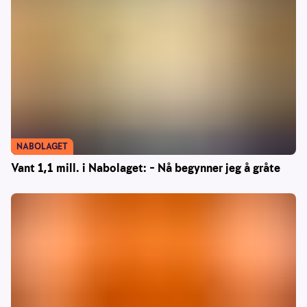
NABOLAGET
Vant 1,1 mill. i Nabolaget: – Nå begynner jeg å gråte