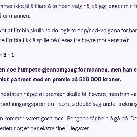
mer ikke til å klare å ta noen valg nå, så jeg legger min till
lirer mannen.
et at Embla skulle ta de logiske opp/ned-valgene for ha
ne Embla fikk å spille på (leses fra høyre mot venstre):
- 3 - 1
 en noe humpete gjennomgang for mannen, men han 
 midt på treet med en premie på 510 000 kroner.
ndidaten håpet at premien skulle bli høyere, men han va
med inngangspremien – som jo doblet seg under treknin
n kommer svært godt med. Pengene får bein å gå på. Det
ferietur og et par ekstra fine julegaver.