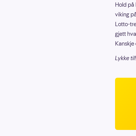
Hold på 
viking p
Lotto-tr
gjett hv
Kanskje d
Lykke til!