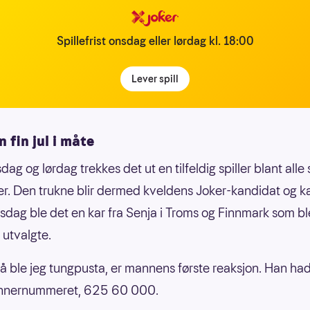
Spillefrist onsdag eller lørdag kl. 18:00
Lever spill
n fin jul i måte
ag og lørdag trekkes det ut en tilfeldig spiller blant alle
ker. Den trukne blir dermed kveldens Joker-kandidat og k
nsdag ble det en kar fra Senja i Troms og Finnmark som b
e utvalgte.
Nå ble jeg tungpusta, er mannens første reaksjon. Han ha
vinnernummeret, 625 60 000.