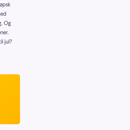
løpsk
med
g. Og
ner.
l jul?