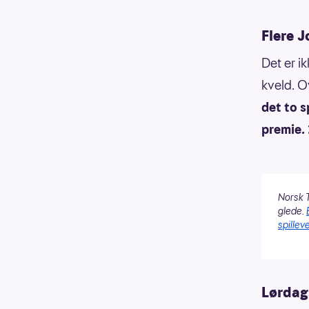
Flere J
Det er i
kveld. O
det to s
premie.
Norsk T
glede.
spilleve
Lørdag