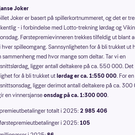
janse Joker
illet Joker er basert på spillerkortnummeret, og det er tr
kentlig - i forbindelse med Lotto-trekning lørdag og Vikin
 onsdag. Førstepremievinneren trekkes tilfeldig ut blant a
 i hver spilleomgang. Sannsynligheten for å bli trukket ut 
n sammenheng med hvor mange som deltar. Tar vi en
nittslørdag, ligger antall deltakere på ca. 550 000. Det 
ghet for å bli trukket ut
lørdag er ca. 1:550 000
. For en
nittsonsdag, ligger derimot antall deltakere på ca. 300
ir en vinnersjanse
onsdag på ca. 1:300 000
.
 premieutbetalinger totalt i 2025:
2 985 406
 førstepremieutbetalinger i 2025:
105
 millionærer i 2025:
86