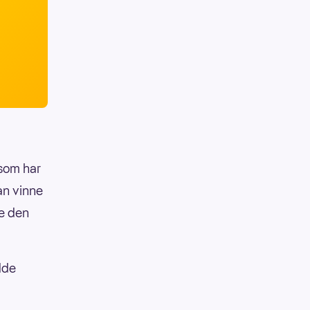
 som har
an vinne
le den
dde