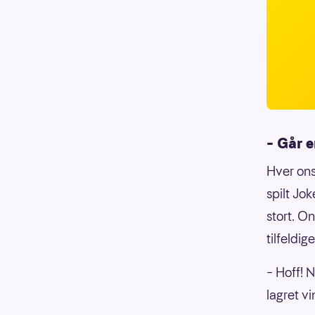
– Går e
Hver onsd
spilt Jo
stort. O
tilfeldig
– Hoff! 
lagret 