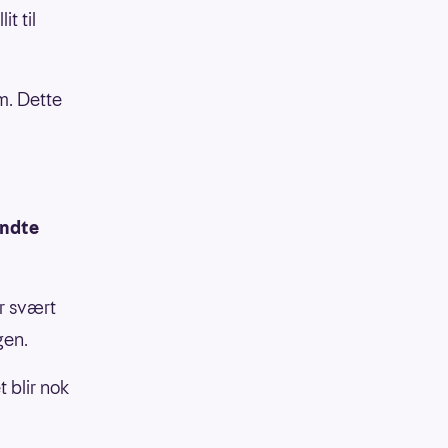
it til
m. Dette
endte
r svært
gen.
 blir nok