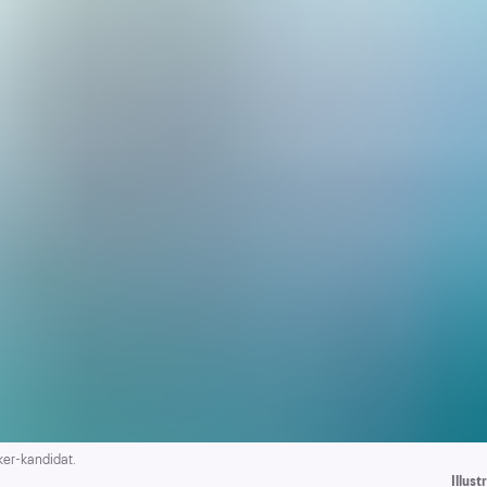
er-kandidat.
Illus