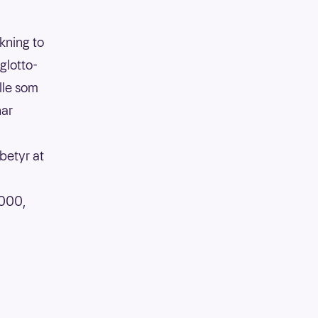
ekning to
glotto-
lle som
har
betyr at
 000,