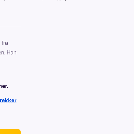
 fra
en. Han
ner.
trekker