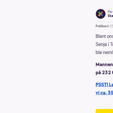
Pie
Ska
Publisert:
1
Blant on
Senja i 
ble neml
Mannen 
på 232 
PSST! L
vi ca. 3