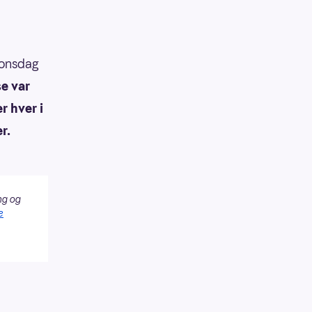
 onsdag
se var
r hver i
r.
ng og
e