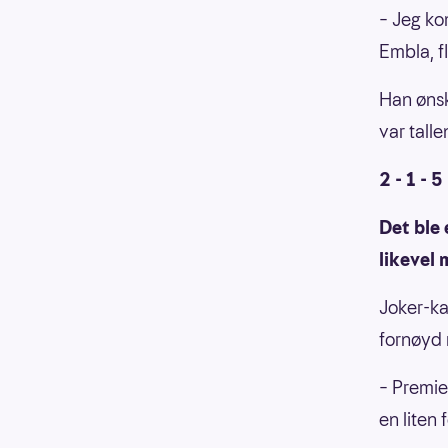
– Jeg kom
Embla, f
Han ønsk
var talle
2 - 1 - 5 
Det ble
likevel
Joker-ka
fornøyd 
– Premie
en liten 