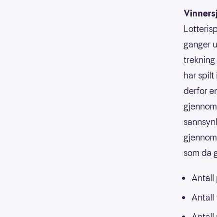
Vinners
Lotterisp
ganger u
trekning
har spilt
derfor e
gjennoms
sannsynli
gjennoms
som da g
Antall
Antall
Antall