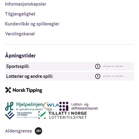
Informasjonskapsler
Tilgjengelighet
Kundevilkår og spilleregler
Varslingskanal
Åpningstider
Sportsspill:
--:-- - --:--
Lotterier og andre spill:
--:-- - --:--
Andre lenker
Aldersgrense
18 år