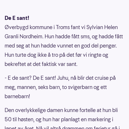
De E sant!
Øverbygd kommune i Troms fant vi Sylvian Helen
Granli Nordheim. Hun hadde fått sms, og hadde fått
med seg at hun hadde vunnet en god del penger.
Hun turte dog ikke å tro på det før vi ringte og
bekreftet at det faktisk var sant.
- E de sant? De E sant! Juhu, nå blir det cruise på
meg, mannen, seks barn, to svigerbarn og ett
barnebarn!
Den overlykkelige damen kunne fortelle at hun bli
50 til høsten, og hun har planlagt en markering i
løpet av året. Nå vil altså drømmen om ferietur gå i