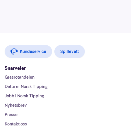
Kundeservice
Spillevett
Snarveier
Grasrotandelen
Dette er Norsk Tipping
Jobb i Norsk Tipping
Nyhetsbrev
Presse
Kontakt oss