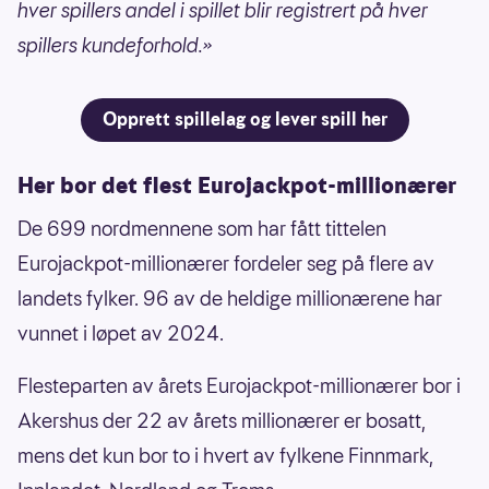
hver spillers andel i spillet blir registrert på hver
spillers kundeforhold.»
Opprett spillelag og lever spill her
Her bor det flest Eurojackpot-millionærer
De 699 nordmennene som har fått tittelen
Eurojackpot-millionærer fordeler seg på flere av
landets fylker. 96 av de heldige millionærene har
vunnet i løpet av 2024.
Flesteparten av årets Eurojackpot-millionærer bor i
Akershus der 22 av årets millionærer er bosatt,
mens det kun bor to i hvert av fylkene Finnmark,