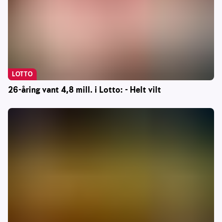
LOTTO
26-åring vant 4,8 mill. i Lotto: - Helt vilt