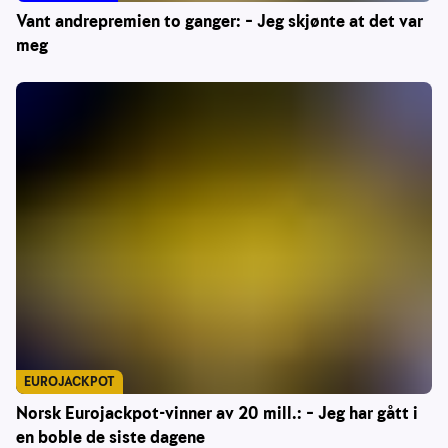
Vant andrepremien to ganger: – Jeg skjønte at det var
meg
EUROJACKPOT
Norsk Eurojackpot-vinner av 20 mill.: – Jeg har gått i
en boble de siste dagene