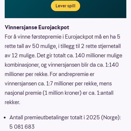
Lever spill
Vinnersjanse Eurojackpot
For å vinne førstepremie i Eurojackpot må en ha 5
rette tall av 50 mulige, i tillegg til 2 rette stjernetall
av 12 mulige. Det gir totalt ca. 140 millioner mulige
kombinasjoner, og vinnersjansen blir da ca. 1:140
millioner per rekke. For andrepremie er
vinnersjansen ca. 1:7 millioner per rekke, mens
nasjonal premie (1 million kroner) er ca. 1:antall
rekker.
Antall premieutbetalinger totalt i 2025 (Norge):
5 081 683