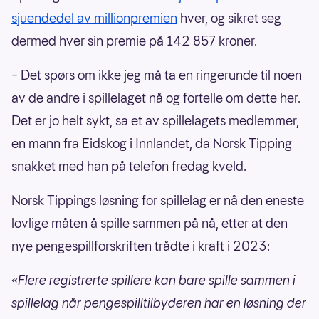
sjuendedel av millionpremien
hver, og sikret seg
dermed hver sin premie på 142 857 kroner.
– Det spørs om ikke jeg må ta en ringerunde til noen
av de andre i spillelaget nå og fortelle om dette her.
Det er jo helt sykt, sa et av spillelagets medlemmer,
en mann fra Eidskog i Innlandet, da Norsk Tipping
snakket med han på telefon fredag kveld.
Norsk Tippings løsning for spillelag er nå den eneste
lovlige måten å spille sammen på nå, etter at den
nye pengespillforskriften trådte i kraft i 2023:
«Flere registrerte spillere kan bare spille sammen i
spillelag når pengespilltilbyderen har en løsning der