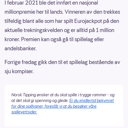
I februar 2021
ble det innført en nasjonal
millionpremie her til lands. Vinneren av den trekkes
tilfeldig blant alle som har spilt Eurojackpot på den
aktuelle trekningskvelden og er alltid på 1 million
kroner. Premien kan også gå til spillelag eller
andelsbanker.
Forrige fredag gikk den til et spillelag bestående av
sju kompiser.
Norsk Tipping ønsker at du skal spille i trygge rammer - og
at det skal gi spenning og glede.
Er du imidlertid bekymret
for dine spillvaner, foreslår vi at du besøker våre
spillevettsider.