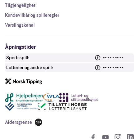
Tilgjengelighet
Kundevilkår og spilleregler
Varslingskanal
Åpningstider
Sportsspill:
--:-- - --:--
Lotterier og andre spill:
--:-- - --:--
Andre lenker
Aldersgrense
18 år