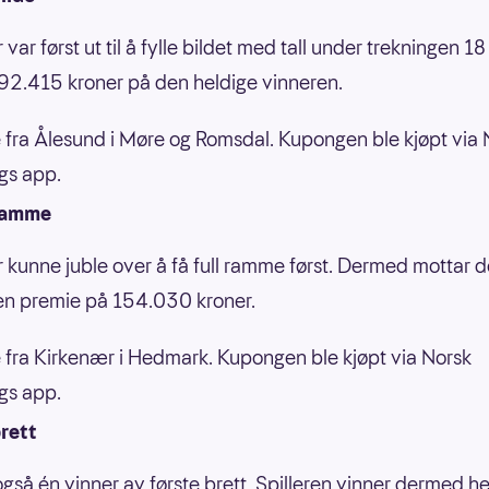
r var først ut til å fylle bildet med tall under trekningen 18 
 92.415 kroner på den heldige vinneren.
 fra Ålesund i Møre og Romsdal. Kupongen ble kjøpt via 
gs app.
ramme
er kunne juble over å få full ramme først. Dermed mottar 
en premie på 154.030 kroner.
 fra Kirkenær i Hedmark. Kupongen ble kjøpt via Norsk
gs app.
rett
også én vinner av første brett. Spilleren vinner dermed he