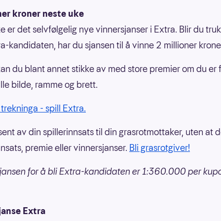
ner kroner neste uke
 er det selvfølgelig nye vinnersjanser i Extra. Blir du tru
a-kandidaten, har du sjansen til å vinne 2 millioner krone
g kan du blant annet stikke av med store premier om du er f
lle bilde, ramme og brett.
 trekninga - spill Extra.
ent av din spillerinnsats til din grasrotmottaker, uten at 
nnsats, premie eller vinnersjanser.
Bli grasrotgiver!
jansen for å bli Extra-kandidaten er 1:360.000 per kup
janse Extra