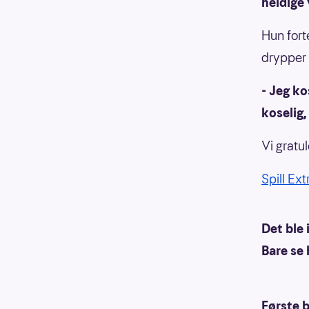
heldige 
Hun forte
drypper 
- Jeg ko
koselig,
Vi gratul
Spill Ext
Det ble 
Bare se 
Første b