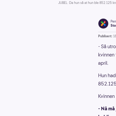
JUBEL: Da hun så at hun ble 852.125 kro
Pern
Sto
Publisert:
18
- Så utro
kvinnen 
april.
Hun hadd
852.125
Kvinnen 
- Nå må 