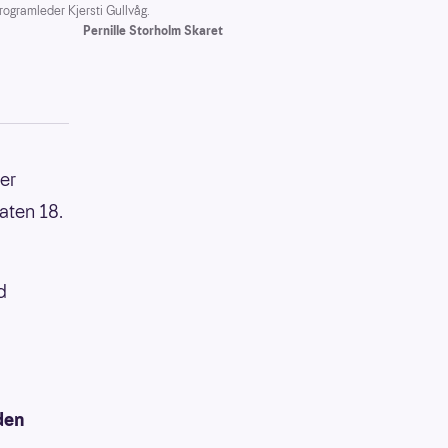
ogramleder Kjersti Gullvåg.
Pernille Storholm Skaret
ier
aten 18.
d
den