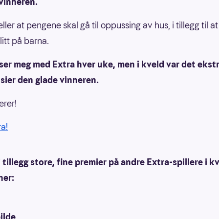
vinneren.
ller at pengene skal gå til oppussing av hus, i tillegg til a
litt på barna.
ser meg med Extra hver uke, men i kveld var det ekst
 sier den glade vinneren.
erer!
ra!
i tillegg store, fine premier på andre Extra-spillere i k
her:
ilde