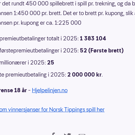
r det rundt 450 000 spillebrett i spill pr. trekning, og da b
nsen 1:450 000 pr. brett. Det er to brett pr. kupong, slik 
ansen pr. kupong er ca. 1:225 000
 premieutbetalinger totalt i 2025:
1 383 104
 førstepremieutbetalinger i 2025:
52 (Første brett)
 millionærer i 2025:
25
e premieutbetaling i 2025:
2 000 000
kr
.
rense 18 år
–
Hjelpelinjen.no
om vinnersjanser for Norsk Tippings spill her