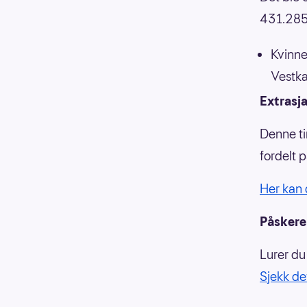
431.285
Kvinne
Vestka
Extrasj
Denne ti
fordelt 
Her kan 
Påsker
Lurer du
Sjekk det