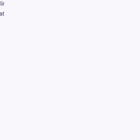
lir
at