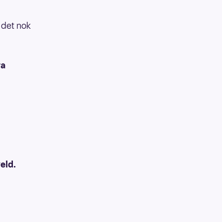
t det nok
ra
veld.