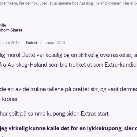
ner rikere, ble det nok jubel i stua hjemme hos Aurskog-Høland-kvinnen. Her er pr
ille
rholm Skaret
. april 2017
Endret:
2. januar 2023
lig moro! Dette var koselig og en skikkelig overraskelse, s
fra Aurskog-Høland som ble trukket ut som Extra-kandid
e ett av de trukne tallene på brettet sitt, og vant derme
 kroner.
har spilt på samme kupong siden Extras start.
jeg virkelig kunne kalle det for en lykkekupong, sier 