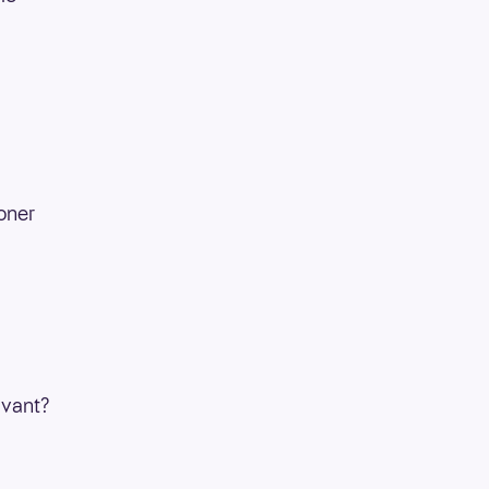
oner
 vant?