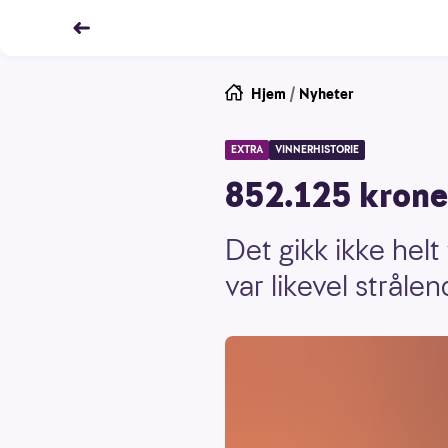
Hjem
/
Nyheter
EXTRA
VINNERHISTORIE
852.125 kroner
Det gikk ikke hel
var likevel stråle