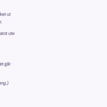
kket ut
r.
ørst ute
det går
ong.)