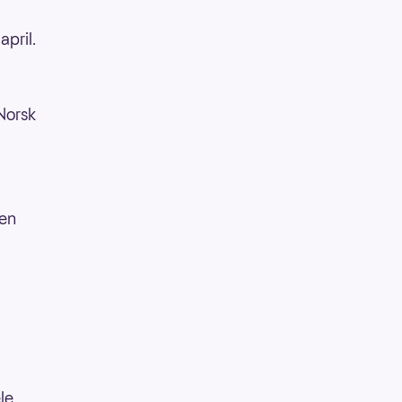
april.
Norsk
den
le