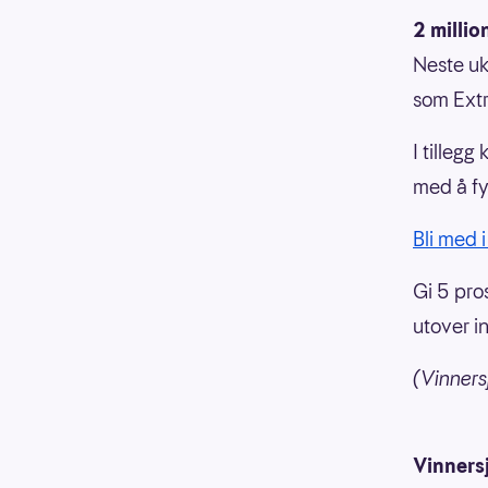
2 millio
Neste uke
som Extr
I tilleg
med å fy
Bli med i
Gi 5 pros
utover i
(Vinners
Vinners