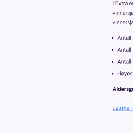
I Extra e
vinnersja
vinnersj
Antall
Antall
Antall
Høyest
Aldersg
Les mer 