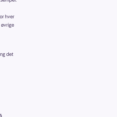
or hver
 øvrige
ang det
å