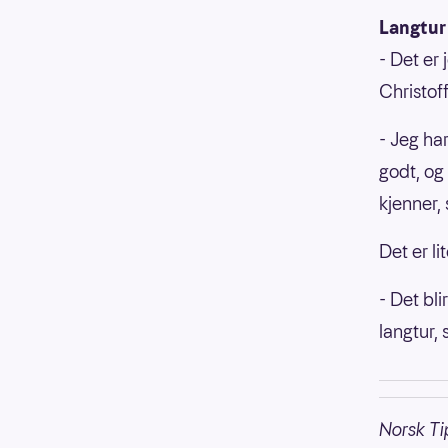
Langtur
- Det er 
Christof
- Jeg ha
godt, og 
kjenner, 
Det er l
- Det bli
langtur, 
Norsk Ti