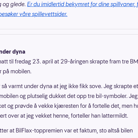
g og glede.
Er du imidlertid bekymret for dine spillvaner, 
besøker våre spillevettsider.
nder dyna
natt til fredag 23. april at 29-åringen skrapte fram tre 
 på mobilen.
r så varmt under dyna at jeg ikke fikk sove. Jeg skrapte e
mobilen og plutselig dukket det opp tre bil-symboler. Jeg b
ket og prøvde å vekke kjæresten for å fortelle det, men h
tert over at jeg vekket henne, forteller han lattermildt.
tter at BilFlax-toppremien var et faktum, sto altså bilen