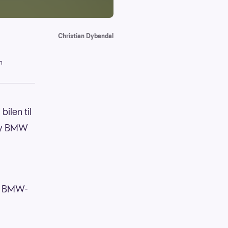
Christian Dybendal
n
bilen til
 ny BMW
om BMW-