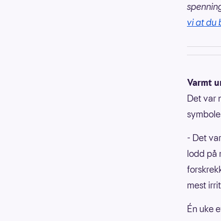
spennin
vi at du 
Varmt u
Det var 
symboler
- Det va
lodd på 
forskrek
mest irri
Én uke e