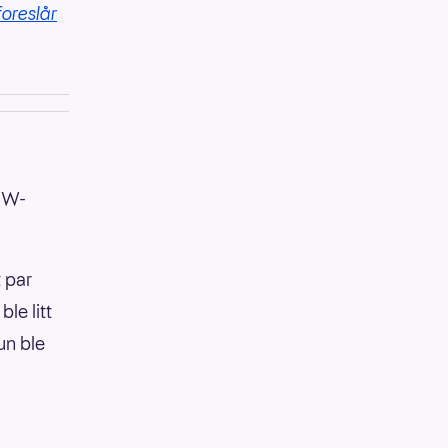
foreslår
BMW-
t par
le litt
un ble