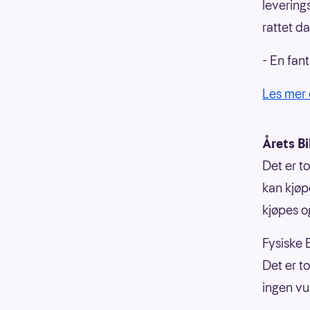
leverings
rattet da
- En fant
Les mer 
Årets Bi
Det er to
kan kjøpe
kjøpes o
Fysiske B
Det er to
ingen vu