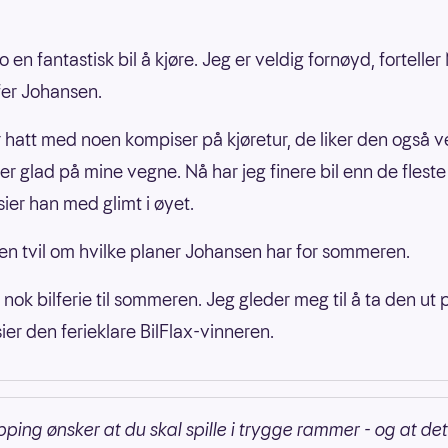
jo en fantastisk bil å kjøre. Jeg er veldig fornøyd, fortelle
fer Johansen.
r hatt med noen kompiser på kjøretur, de liker den også v
er glad på mine vegne. Nå har jeg finere bil enn de fleste
sier han med glimt i øyet.
iten tvil om hvilke planer Johansen har for sommeren.
r nok bilferie til sommeren. Jeg gleder meg til å ta den ut 
sier den ferieklare BilFlax-vinneren.
pping ønsker at du skal spille i trygge rammer - og at det