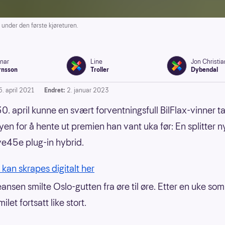
s under den første kjøreturen.
inar
Line
Jon Christia
rnsson
Troller
Dybendal
5. april 2021
Endret:
2. januar 2023
. april kunne en svært forventningsfull BilFlax-vinner ta 
øyen for å hente ut premien han vant uka før: En splitter
e45e plug-in hybrid.
 kan skrapes digitalt her
ansen smilte Oslo-gutten fra øre til øre. Etter en uke s
milet fortsatt like stort.