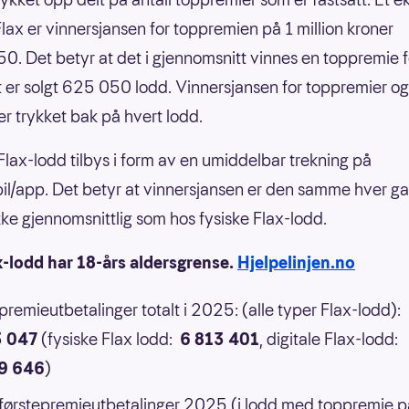
nFlax er vinnersjansen for toppremien på 1 million kroner
0. Det betyr at det i gjennomsnitt vinnes en toppremie f
 er solgt 625 050 lodd. Vinnersjansen for toppremier og
er trykket bak på hvert lodd.
 Flax-lodd tilbys i form av en umiddelbar trekning på
il/app. Det betyr at vinnersjansen er den samme hver g
 ikke gjennomsnittlig som hos fysiske Flax-lodd.
x-lodd har 18-års aldersgrense.
Hjelpelinjen.no
 premieutbetalinger totalt i 2025: (alle typer Flax-lodd):
3 047
(fysiske Flax lodd:
6 813 401
, digitale Flax-lodd:
9 646
)
 førstepremieutbetalinger 2025 (i lodd med toppremie p