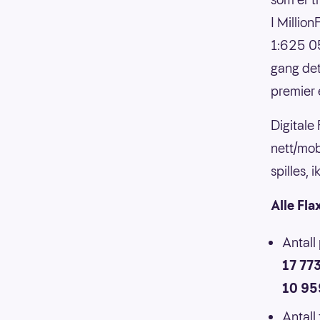
I Millio
1:625 05
gang det
premier 
Digitale
nett/mob
spilles,
Alle Fla
Antall
17 77
10 95
Antall