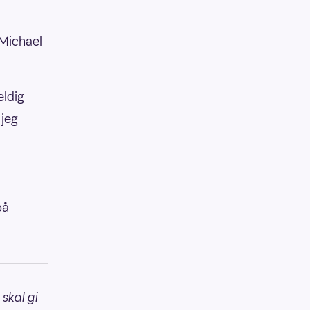
r Michael
eldig
 jeg
på
 skal gi