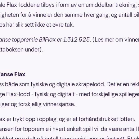
le Flax-loddene tilbys i form av en umiddelbar trekning, s
igheten for å vinne er den samme hver gang, og antall bi
s har slik sett ikke et øvre tak.
anse toppremie BilFlax er 1:312 525.
(Les mer om vinne
aktaboksen under).
janse Flax
bys både som fysiske og digitale skrapelodd. Det er en re
ige Flax-lodd - fysisk og digitalt - med forskjellige spilleg
ger og forskjellig vinnersjanse.
ax er trykt opp i opplag, og er et forhåndstrukket lotteri.
nsen for toppremie i hvert enkelt spill vil da være antall
rykket opp delt på antall toppremier som er fastsatt. Et 