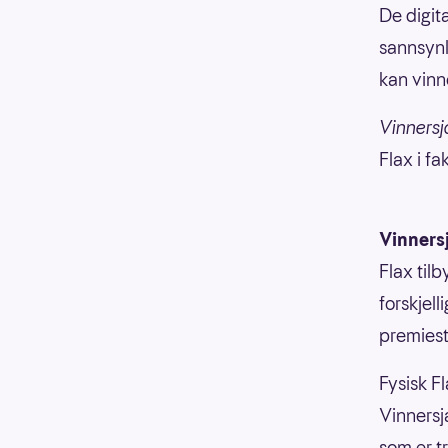
De digita
sannsynl
kan vinne
Vinnersj
Flax i f
Vinners
Flax til
forskjell
premiesti
Fysisk Fl
Vinnersja
som er t