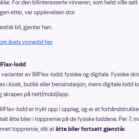
klar. For den bilinteresserte vinneren, som helst ville sat
gen etter, var opplevelsen stor.
astisk bil, gjentar han.
om årets vinnerbil her
lFlax-lodd
 varianter av BilFlax-lodd; fysiske og digitale. Fysiske s
s i kiosk, butikk eller bensinstasjon, mens digitale lodd k
g skrapes på nett/mobil/app.
ilFlax-lodd er trykt opp i opplag, og er et forhåndstrukket 
talt åtte biler i toppremie på de fysiske loddene. Per 7. m
nnet toppremie, slik at
åtte biler fortsatt gjenstår
.