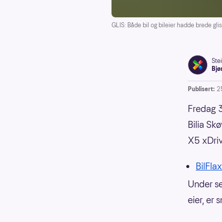
GLIS: Både bil og bileier hadde brede gli
Ste
Bjø
Publisert:
2
Fredag 30
Bilia Sk
X5 xDriv
BilFlax
Under se
eier, er s