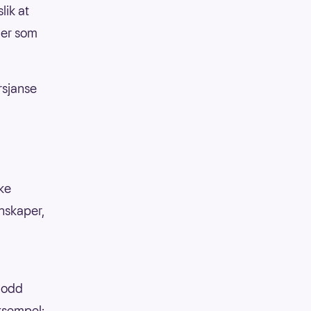
lik at
ler som
rsjanse
kke
enskaper,
 lodd
eksempel: