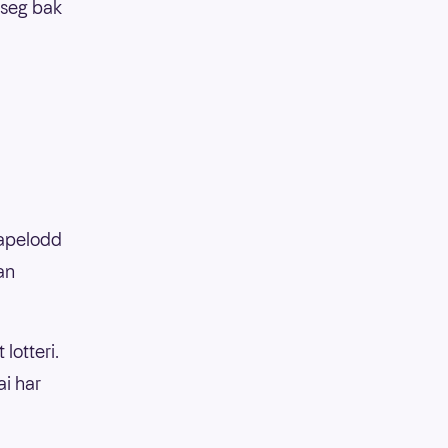
t seg bak
krapelodd
an
lotteri.
ai har