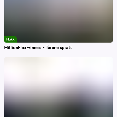
FLAX
MillionFlax-vinner: – Tårene spratt