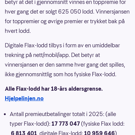
betyr at det i gjennomsnitt vinnes en toppremie for
hver gang det er solgt 625 050 lodd. Vinnersjansen
for toppremier og øvrige premier er trykket bak på
hvert lodd.
Digitale Flax-lodd tilbys i form av en umiddelbar
trekning på nett/mobil/app. Det betyr at
vinnersjansen er den samme hver gang det spilles,
ikke gjennomsnittlig som hos fysiske Flax-lodd.
Alle Flax-lodd har 18-års aldersgrense.
Hjelpelinjen.no
Antall premieutbetalinger totalt i 2025: (alle
typer Flax-lodd):
17 773 047
(fysiske Flax lodd:
6 813 401
, digitale Flax-lodd:
10 959 646
)