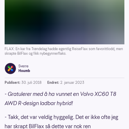
FLAX: En kar fra Trøndelag hadde egentlig ReiseFlax som favorittlodd, men
skrapte BilFlax og fikk nybegynnerflaks.
Sverre
Houmb
Publisert:
30. juli 2018
Endret:
2. januar 2023
- Gratulerer med å ha vunnet en Volvo XC60 T8
AWD R-design ladbar hybrid!
- Takk, det var veldig hyggelig. Det er ikke ofte jeg
har skrapt BilFlax så dette var nok ren