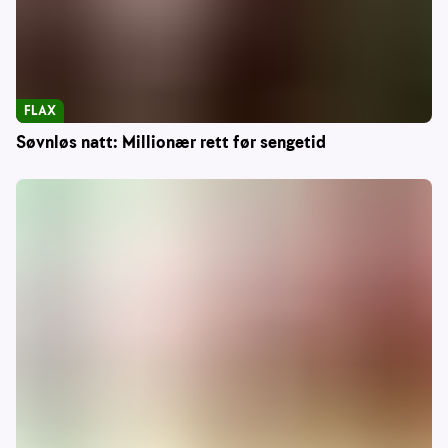
FLAX
Søvnløs natt: Millionær rett før sengetid