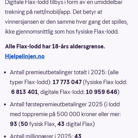
Digitale Flax-lodd tilbys i form av en umiddelbar
trekning på nett/mobil/app. Det betyr at
vinnersjansen er den samme hver gang det spilles,
ikke gjennomsnittlig som hos fysiske Flax-lodd.
Alle Flax-lodd har 18-års aldersgrense.
Hjelpelinjen.no
Antall premieutbetalinger totalt i 2025: (alle
typer Flax-lodd):
17 773 047
(fysiske Flax lodd:
6 813 401
, digitale Flax-lodd:
10 959 646
)
Antall førstepremieutbetalinger 2025 (i lodd
med toppremie på 500 000 kroner eller mer:
93
(
50
fysisk Flax,
43
digital Flax)
Antall millionærer i 2025:
43