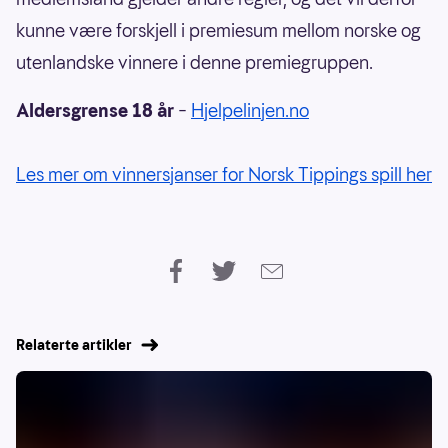
kunne være forskjell i premiesum mellom norske og
utenlandske vinnere i denne premiegruppen.
Aldersgrense 18 år
–
Hjelpelinjen.no
Les mer om vinnersjanser for Norsk Tippings spill her
Relaterte artikler