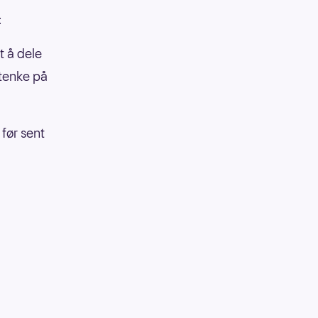
:
t å dele
tenke på
før sent