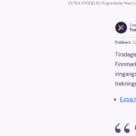
EXTRA HYGGELIG: Programleder May Lisbe
Lin
Tro
Publisert:
1
Tirsdage
Finnmark
inngangs
trekning
Extra h