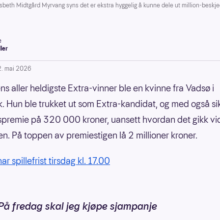
th Midtgård Myrvang syns det er ekstra hyggelig å kunne dele ut million-beskje
e
ller
2. mai 2026
ns aller heldigste Extra-vinner ble en kvinne fra Vadsø i
. Hun ble trukket ut som Extra-kandidat, og med også si
premie på 320 000 kroner, uansett hvordan det gikk vid
en. På toppen av premiestigen lå 2 millioner kroner.
ar spillefrist tirsdag kl. 17.00
På fredag skal jeg kjøpe sjampanje