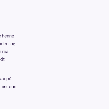
te henne
nden, og
 real
odt
 var på
l mer enn