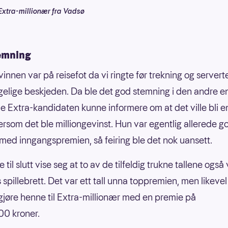
Extra-millionær fra Vadsø
emning
innen var på reisefot da vi ringte før trekning og server
elige beskjeden. Da ble det god stemning i den andre e
e Extra-kandidaten kunne informere om at det ville bli en
dersom det ble milliongevinst. Hun var egentlig allerede g
med inngangspremien, så feiring ble det nok uansett.
e til slutt vise seg at to av de tilfeldig trukne tallene også
 spillebrett. Det var ett tall unna toppremien, men likeve
å gjøre henne til Extra-millionær med en premie på
00 kroner.