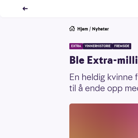
Hjem
/
Nyheter
EXTRA
VINNERHISTORIE
FREMSIDE
Ble Extra-mill
En heldig kvinne 
til å ende opp med