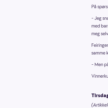
På spørs
– Jeg sn
med barn
meg selv
Feiringe
samme k
– Men på
Vinnerku
Tirsdag
(Artikke