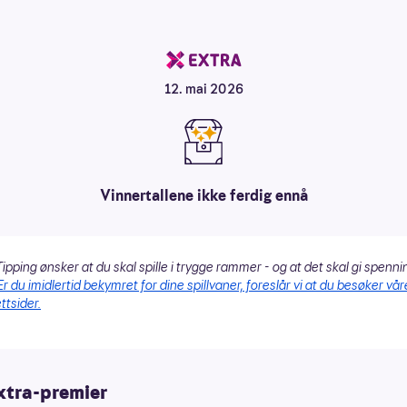
12. mai 2026
Vinnertallene ikke ferdig ennå
ipping ønsker at du skal spille i trygge rammer - og at det skal gi spenni
Er du imidlertid bekymret for dine spillvaner, foreslår vi at du besøker vår
ttsider.
xtra-premier