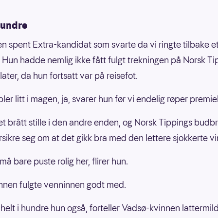
hundre
en spent Extra-kandidat som svarte da vi ringte tilbake e
. Hun hadde nemlig ikke fått fulgt trekningen på Norsk Ti
flater, da hun fortsatt var på reisefot.
bler litt i magen, ja, svarer hun før vi endelig røper premi
et brått stille i den andre enden, og Norsk Tippings budb
rsikre seg om at det gikk bra med den lettere sjokkerte v
 må bare puste rolig her, flirer hun.
nnen fulgte venninnen godt med.
helt i hundre hun også, forteller Vadsø-kvinnen lattermild