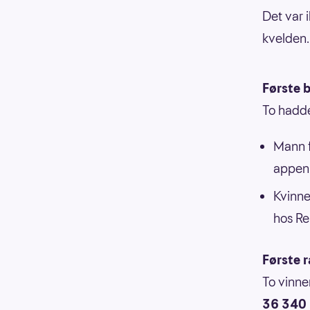
Det var 
kvelden.
Første b
To hadde
Mann f
appen
Kvinne
hos R
Første 
To vinne
36 340 