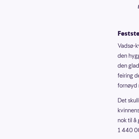
Festst
Vadsø-kv
den hygg
den glad
feiring 
fornøyd 
Det skull
kvinnens
nok til 
1 440 0