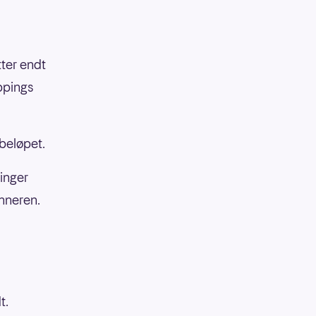
tter endt
ppings
ebeløpet.
ringer
inneren.
t.