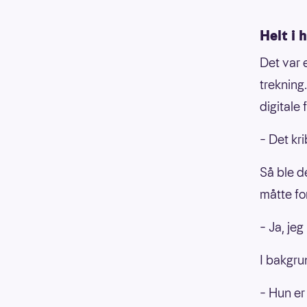
Helt i 
Det var 
trekning
digitale 
– Det kri
Så ble d
måtte fo
– Ja, jeg
I bakgru
– Hun er 