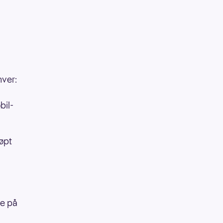
hver:
bil-
øpt
ie på