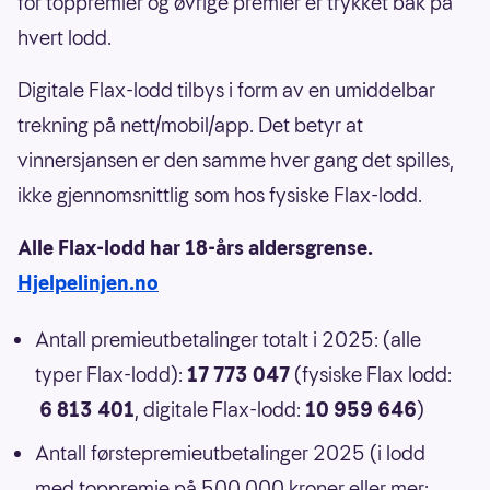
for toppremier og øvrige premier er trykket bak på
hvert lodd.
Digitale Flax-lodd tilbys i form av en umiddelbar
trekning på nett/mobil/app. Det betyr at
vinnersjansen er den samme hver gang det spilles,
ikke gjennomsnittlig som hos fysiske Flax-lodd.
Alle Flax-lodd har 18-års aldersgrense.
Hjelpelinjen.no
Antall premieutbetalinger totalt i 2025: (alle
typer Flax-lodd):
17 773 047
(fysiske Flax lodd:
6 813 401
, digitale Flax-lodd:
10 959 646
)
Antall førstepremieutbetalinger 2025 (i lodd
med toppremie på 500 000 kroner eller mer: