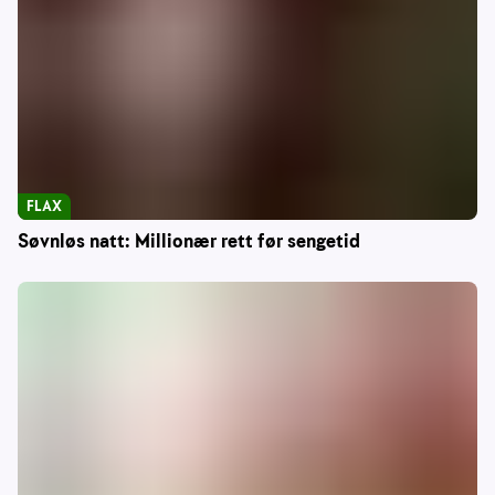
FLAX
Søvnløs natt: Millionær rett før sengetid