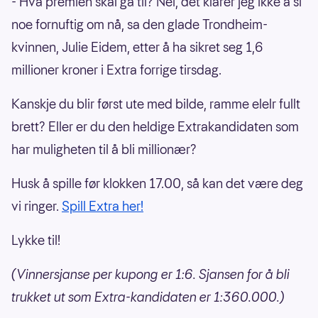
- Hva premien skal gå til? Nei, det klarer jeg ikke å si
noe fornuftig om nå, sa den glade Trondheim-
kvinnen, Julie Eidem, etter å ha sikret seg 1,6
millioner kroner i Extra forrige tirsdag.
Kanskje du blir først ute med bilde, ramme elelr fullt
brett? Eller er du den heldige Extrakandidaten som
har muligheten til å bli millionær?
Husk å spille før klokken 17.00, så kan det være deg
vi ringer.
Spill Extra her!
Lykke til!
(Vinnersjanse per kupong er 1:6. Sjansen for å bli
trukket ut som Extra-kandidaten er 1:360.000.)