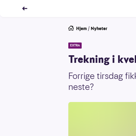
Hjem
/
Nyheter
EXTRA
Trekning i kve
Forrige tirsdag f
neste?