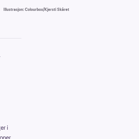
Illustrasjon: Colourbox/Kjersti Skåret
4
er i
ioner