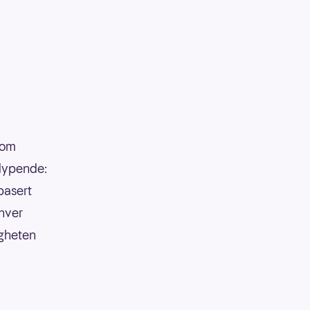
som
tdypende:
basert
 hver
igheten