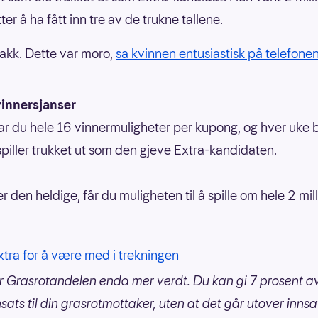
ter å ha fått inn tre av de trukne tallene.
takk. Dette var moro,
sa kvinnen entusiastisk på telefonen
innersjanser
har du hele 16 vinnermuligheter per kupong, og hver uke b
 spiller trukket ut som den gjeve Extra-kandidaten.
r den heldige, får du muligheten til å spille om hele 2 mil
Extra for å være med i trekningen
r Grasrotandelen enda mer verdt. Du kan gi 7 prosent a
nsats til din grasrotmottaker, uten at det går utover innsa