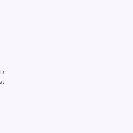
lir
at