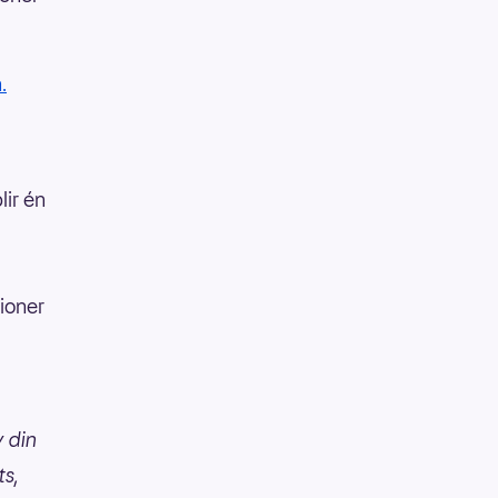
.
lir én
lioner
v din
ts,