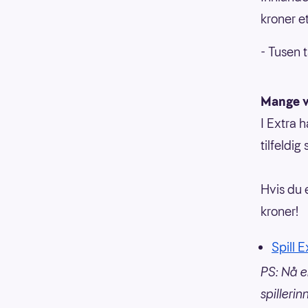
kroner et
- Tusen 
Mange v
I Extra 
tilfeldig
Hvis du e
kroner!
Spill 
PS: Nå e
spillerin