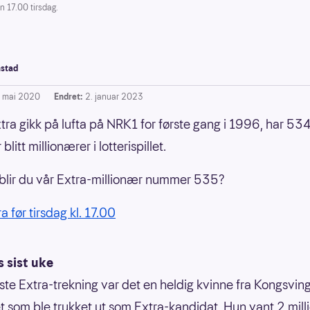
n 17.00 tirsdag.
stad
. mai 2020
Endret:
2. januar 2023
tra gikk på lufta på NRK1 for første gang i 1996, har 53
blitt millionærer i lotterispillet.
blir du vår Extra-millionær nummer 535?
ra før tirsdag kl. 17.00
s sist uke
siste Extra-trekning var det en heldig kvinne fra Kongsving
t som ble trukket ut som Extra-kandidat. Hun vant 2 mill