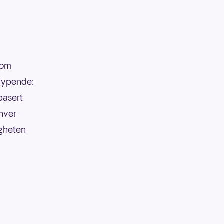
som
tdypende:
basert
 hver
igheten