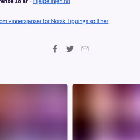
rense 18 år
–
Hjelpelinjen.no
om vinnersjanser for Norsk Tippings spill her