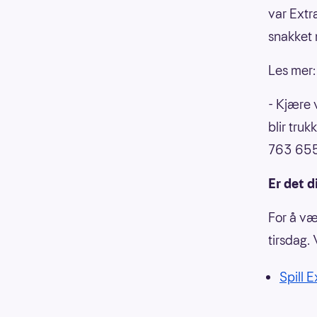
var Extr
snakket 
Les mer
- Kjære v
blir truk
763 655
Er det d
For å væ
tirsdag. 
Spill E