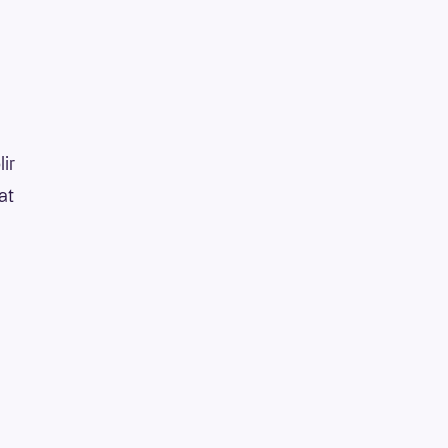
lir
at