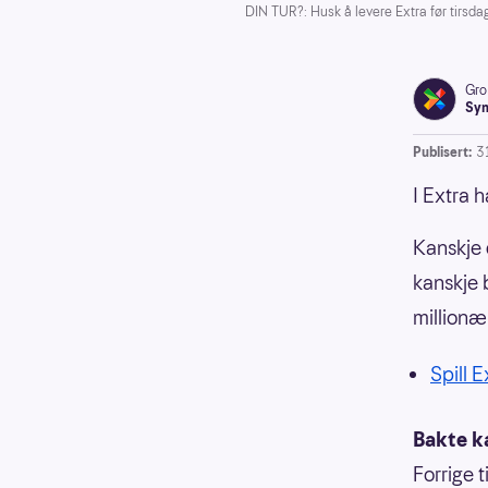
DIN TUR?: Husk å levere Extra før tirsda
Gro
Syn
Publisert:
3
I Extra 
Kanskje d
kanskje 
millionæ
Spill E
Bakte k
Forrige 