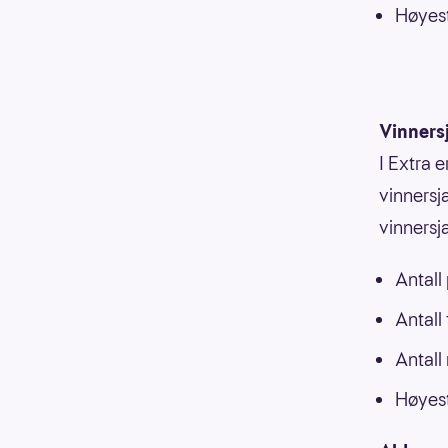
Høyest
Vinners
I Extra e
vinnersja
vinnersj
Antall
Antall
Antall
Høyest