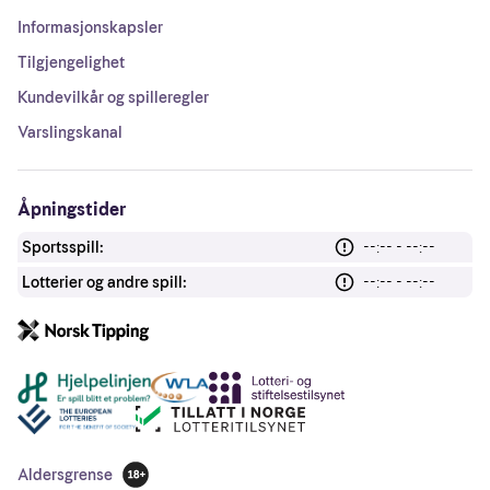
Informasjonskapsler
Tilgjengelighet
Kundevilkår og spilleregler
Varslingskanal
Åpningstider
Sportsspill:
--:-- - --:--
Lotterier og andre spill:
--:-- - --:--
Andre lenker
Aldersgrense
18 år