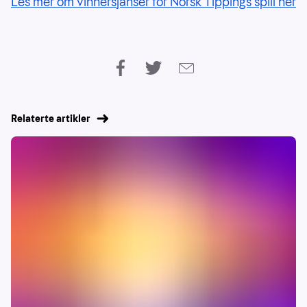
Les mer om vinnersjanser for Norsk Tippings spill her
Relaterte artikler