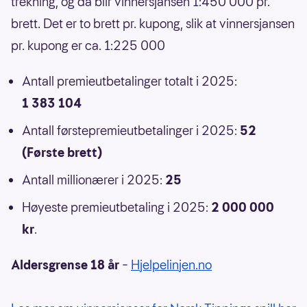
trekning, og da blir vinnersjansen 1:450 000 pr.
brett. Det er to brett pr. kupong, slik at vinnersjansen
pr. kupong er ca. 1:225 000
Antall premieutbetalinger totalt i 2025:
1 383 104
Antall førstepremieutbetalinger i 2025:
52
(Første brett)
Antall millionærer i 2025:
25
Høyeste premieutbetaling i 2025:
2 000 000
kr
.
Aldersgrense 18 år
–
Hjelpelinjen.no