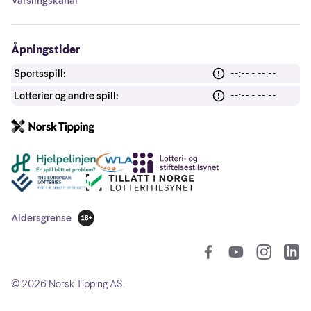
Varslingskanal
Åpningstider
Sportsspill:
--:-- - --:--
Lotterier og andre spill:
--:-- - --:--
Andre lenker
Aldersgrense
18 år
So
©
2026
Norsk Tipping AS.