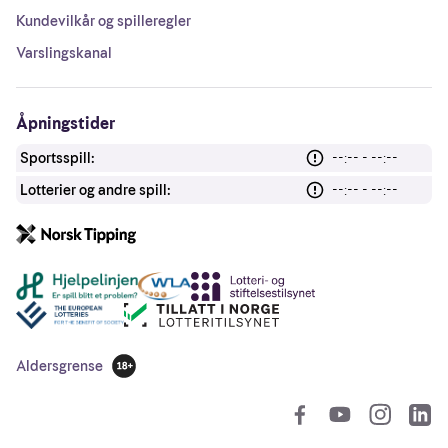
Kundevilkår og spilleregler
Varslingskanal
Åpningstider
Sportsspill:
--:-- - --:--
Lotterier og andre spill:
--:-- - --:--
Andre lenker
Aldersgrense
18 år
So