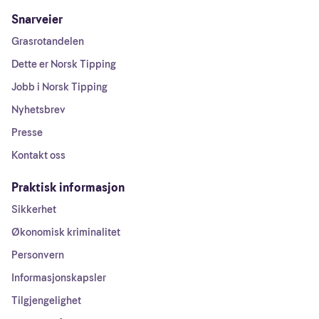
Snarveier
Grasrotandelen
Dette er Norsk Tipping
Jobb i Norsk Tipping
Nyhetsbrev
Presse
Kontakt oss
Praktisk informasjon
Sikkerhet
Økonomisk kriminalitet
Personvern
Informasjonskapsler
Tilgjengelighet