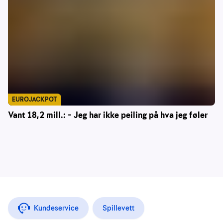
EUROJACKPOT
Vant 18,2 mill.: – Jeg har ikke peiling på hva jeg føler
Kundeservice
Spillevett