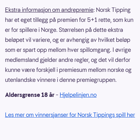
Ekstra informasjon om andrepremie
: Norsk Tipping
har et eget tillegg på premien for 5+1 rette, som kun
er for spillere i Norge. Størrelsen på dette ekstra
beløpet vil variere, og er avhengig av hvilket beløp
som er spart opp mellom hver spillomgang. I øvrige
medlemsland gjelder andre regler, og det vil derfor
kunne være forskjell i premiesum mellom norske og
utenlandske vinnere i denne premiegruppen.
Aldersgrense 18 år
–
Hjelpelinjen.no
Les mer om vinnersjanser for Norsk Tippings spill her