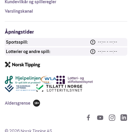
Kundevilkår og spilleregler
Varslingskanal
Åpningstider
Sportsspill:
--:-- - --:--
Lotterier og andre spill:
--:-- - --:--
Andre lenker
Aldersgrense
18 år
So
©
2026
Norsk Tipping AS.