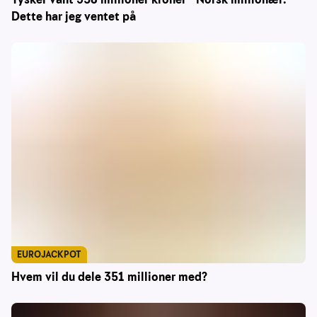
Dette har jeg ventet på
EUROJACKPOT
Hvem vil du dele 351 millioner med?