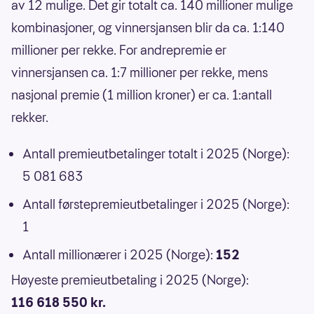
av 12 mulige. Det gir totalt ca. 140 millioner mulige
kombinasjoner, og vinnersjansen blir da ca. 1:140
millioner per rekke. For andrepremie er
vinnersjansen ca. 1:7 millioner per rekke, mens
nasjonal premie (1 million kroner) er ca. 1:antall
rekker.
Antall premieutbetalinger totalt i 2025 (Norge):
5 081 683
Antall førstepremieutbetalinger i 2025 (Norge):
1
Antall millionærer i 2025 (Norge):
152
Høyeste premieutbetaling i 2025 (Norge):
116 618 550 kr.