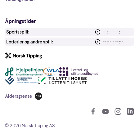
Åpningstider
Sportsspill:
--:-- - --:--
Lotterier og andre spill:
--:-- - --:--
Andre lenker
Aldersgrense
18 år
So
©
2026
Norsk Tipping AS.