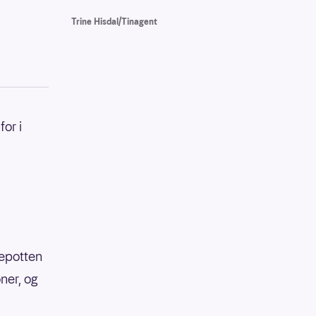
Trine Hisdal/Tinagent
for i
iepotten
oner, og