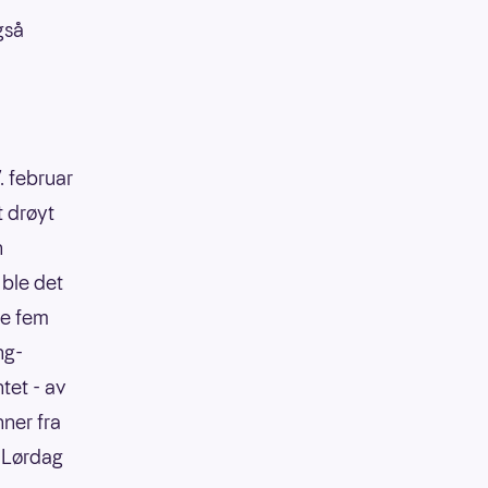
gså
7. februar
t drøyt
n
 ble det
te fem
ng-
tet - av
nner fra
. Lørdag