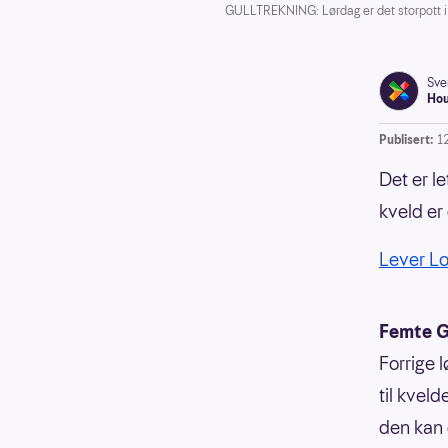
GULLTREKNING: Lørdag er det storpott i Lo
Sve
Ho
Publisert:
1
Det er le
kveld er 
Lever Lot
Femte Gu
Forrige 
til kveld
den kan 