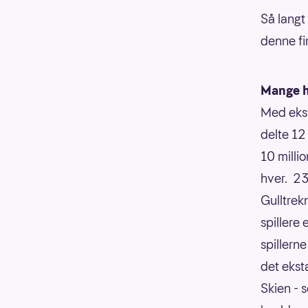
Så langt 
denne fi
Mange h
Med ekstr
delte 12 
10 millio
hver.
23
Gulltrek
spillere
spillern
det ekst
Skien - 