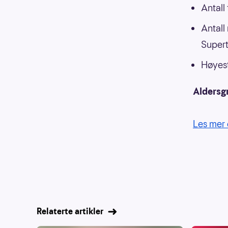
Antall
Antall
Supert
Høyest
Aldersg
Les mer 
Relaterte artikler