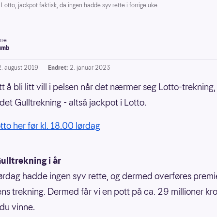
tto, jackpot faktisk, da ingen hadde syv rette i forrige uke.
rre
umb
2. august 2019
Endret:
2. januar 2023
tt å bli litt vill i pelsen når det nærmer seg Lotto-trekning, 
det Gulltrekning - altså jackpot i Lotto.
to her før kl. 18.00 lørdag
lltrekning i år
lørdag hadde ingen syv rette, og dermed overføres prem
ens trekning. Dermed får vi en pott på ca. 29 millioner kr
du vinne.