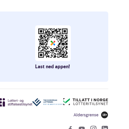
Last ned appen!
Aldersgrense
18 år