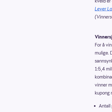
kveld e
Lever Lo
(Vinnersa
Vinners
For å vin
mulige. 
sannsynli
1:5,4 mi
kombinasj
vinner m
kupong m
Antall