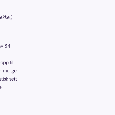
rekke.)
 av 34
opp til
er mulige
tisk sett
e