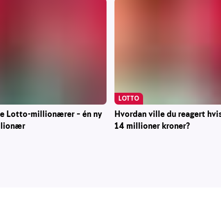
LOTTO
ke Lotto-millionærer – én ny
Hvordan ville du reagert hvi
llionær
14 millioner kroner?