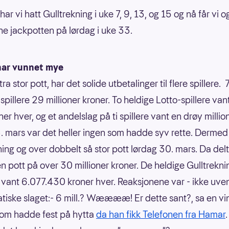
har vi hatt Gulltrekning i uke 7, 9, 13, og 15 og nå får vi o
ne jackpotten på lørdag i uke 33.
ar vunnet mye
a stor pott, har det solide utbetalinger til flere spillere. 
spillere 29 millioner kroner. To heldige Lotto-spillere van
ner hver, og et andelslag på ti spillere vant en drøy millio
. mars var det heller ingen som hadde syv rette. Dermed
ning og over dobbelt så stor pott lørdag 30. mars. Da del
 en pott på over 30 millioner kroner. De heldige Gulltrekni
e vant 6.077.430 kroner hver. Reaksjonene var - ikke uven
atiske slaget:- 6 mill.? Wææææ! Er dette sant?, sa en vi
som hadde fest på hytta
da han fikk Telefonen fra Hamar