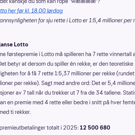
r det kanskje du som kan rope "wææææ"?
tto her før kl. 18.00 lørdag
nnsynligheten for sju rette i Lotto er 1:5,4 millioner per 
janse Lotto
ne førstepremie i Lotto må spilleren ha 7 rette vinnertall
Det betyr at dersom du spiller én rekke, er den teoretiske
gheten for å få 7 rette 1:5,37 millioner per rekke (rundet 
llioner per rekke). Sagt med andre ord: Det er 5,4 million
oner av 7 tall når du trekker ut 7 fra de 34 tallene. Statis
an en premie med 4 rette eller bedre i snitt på hver femt
ed ti rekker.
 premieutbetalinger totalt i 2025:
12 500 680