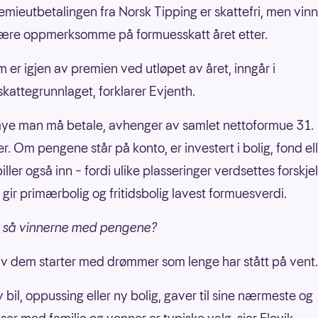
emieutbetalingen fra Norsk Tipping er skattefri, men vi
være oppmerksomme på formuesskatt året etter.
m er igjen av premien ved utløpet av året, inngår i
kattegrunnlaget, forklarer Evjenth.
ye man må betale, avhenger av samlet nettoformue 31.
. Om pengene står på konto, er investert i bolig, fond el
iller også inn – fordi ulike plasseringer verdsettes forskjel
 gir primærbolig og fritidsbolig lavest formuesverdi.
r så vinnerne med pengene?
 dem starter med drømmer som lenge har stått på vent.
 bil, oppussing eller ny bolig, gaver til sine nærmeste og