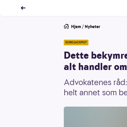
Hjem
/
Nyheter
EUROJACKPOT
Dette bekymrer
alt handler om
Advokatenes råd: 
helt annet som b