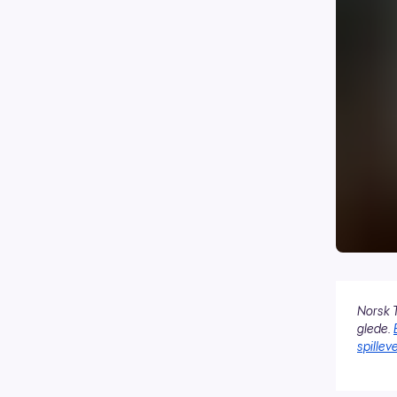
Norsk T
glede.
spilleve