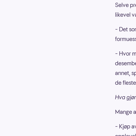
Selve pr
likevel 
– Det so
formuess
– Hvor m
desember
annet, sp
de fleste
Hva gjø
Mange av
– Kjøp av