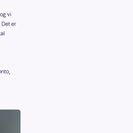
og vi
. Det er
kal
onto,