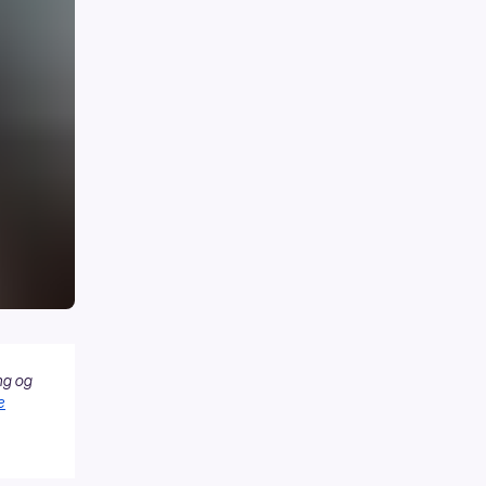
ng og
e