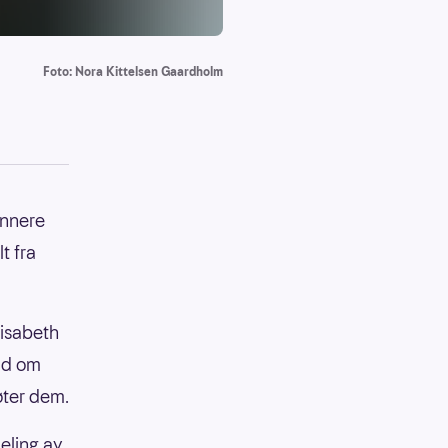
Foto: Nora Kittelsen Gaardholm
innere
t fra
lisabeth
bud om
øter dem.
eling av