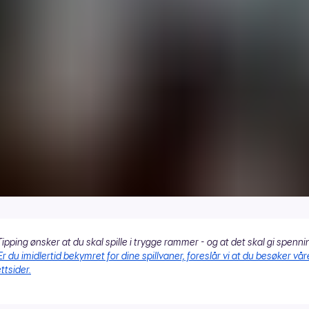
ipping ønsker at du skal spille i trygge rammer - og at det skal gi spenni
Er du imidlertid bekymret for dine spillvaner, foreslår vi at du besøker vår
ttsider.