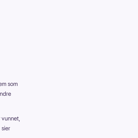
 dem som
andre
r vunnet,
 sier