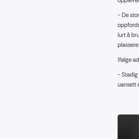
opplevel
– De sto
oppfordre
lurt å b
plassere
Ifølge a
– Stadig
uansett 