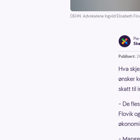
DEHN: Advokatene Ingvild Elisabeth Flovi
Pie
Ska
Publisert:
2
Hva skje
ønsker k
skatt til
– De fle
Flovik o
økonomis
– Mange 