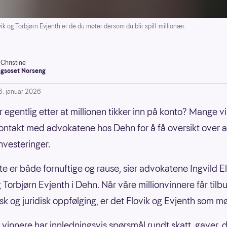
k og Torbjørn Evjenth er de du møter dersom du blir spill-millionær.
-Christine
gsoset Norseng
6. januar 2026
r egentlig etter at millionen tikker inn på konto? Mange v
ontakt med advokatene hos Dehn for å få oversikt over al
 investeringer.
ste er både fornuftige og rause, sier advokatene Ingvild E
g Torbjørn Evjenth i Dehn. Når våre millionvinnere får til
k og juridisk oppfølging, er det Flovik og Evjenth som m
vinnere har innledningsvis spørsmål rundt skatt, gaver, d