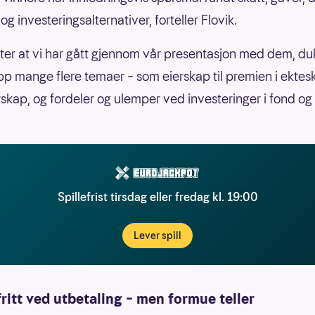
g investeringsalternativer, forteller Flovik.
ter at vi har gått gjennom vår presentasjon med dem, du
pp mange flere temaer – som eierskap til premien i ektesk
kap, og fordeler og ulemper ved investeringer i fond og 
Spillefrist tirsdag eller fredag kl. 19:00
Lever spill
ritt ved utbetaling – men formue teller