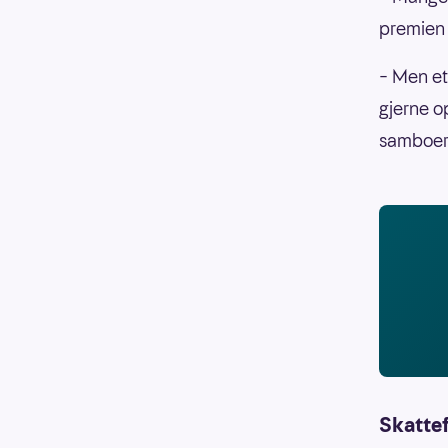
premien o
– Men et
gjerne o
samboers
Skattef