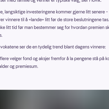
ser med familie og venner er typiske valg, sier Flovik.
re, langsiktige investeringene kommer gjerne litt senere – 
r vinnere til å «lande» litt før de store beslutningene tas
ruke litt tid før man bestemmer seg for hvordan premien s
s.
dvokatene ser de en tydelig trend blant dagens vinnere:
 flere velger fond og aksjer fremfor å la pengene stå på k
alder og premiesum.