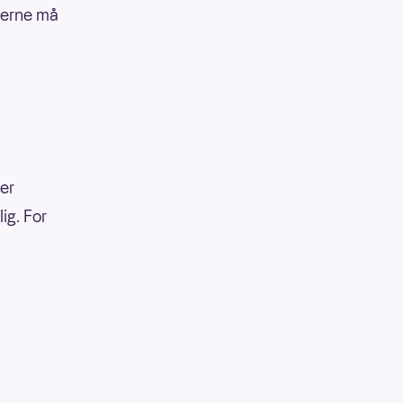
nnerne må
ler
lig. For