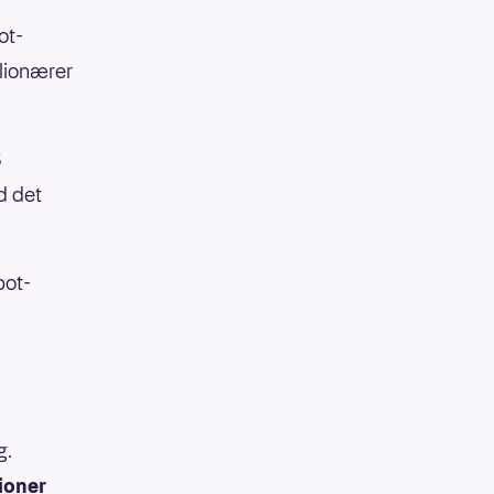
ot-
llionærer
8
d det
pot-
g.
lioner