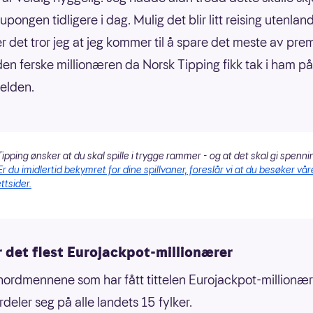
upongen tidligere i dag. Mulig det blir litt reising utenlan
er det tror jeg at jeg kommer til å spare det meste av pre
 den ferske millionæren da Norsk Tipping fikk tak i ham på
elden.
ipping ønsker at du skal spille i trygge rammer - og at det skal gi spenni
Er du imidlertid bekymret for dine spillvaner, foreslår vi at du besøker vår
ttsider.
 det flest Eurojackpot-millionærer
ordmennene som har fått tittelen Eurojackpot-millionære
deler seg på alle landets 15 fylker.