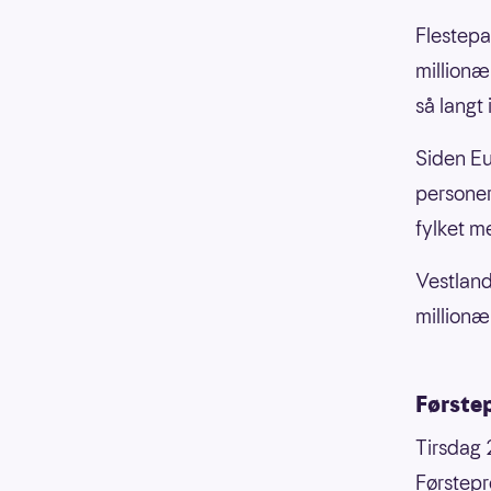
Flestepa
millionæ
så langt 
Siden Eur
personer 
fylket me
Vestland
millionæ
Første
Tirsdag 
Førstepr