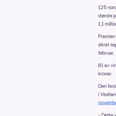
125 nord
største 
1,1 milli
Premien
sikret s
februar.
81 av vi
kroner.
Den fers
i Vestla
novemb
– Dette 