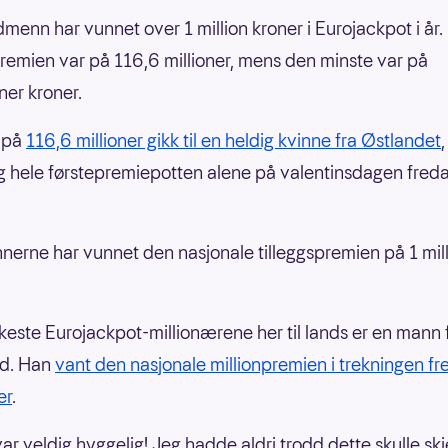
menn har vunnet over 1 million kroner i Eurojackpot i år
premien var på 116,6 millioner, mens den minste var på
oner kroner.
 på
116,6 millioner gikk til en heldig kvinne fra Østlandet
eg hele førstepremiepotten alene på valentinsdagen fred
nnerne har vunnet den nasjonale tilleggspremien på 1 mil
keste Eurojackpot-millionærene her til lands er en mann
nd. Han
vant den nasjonale millionpremien i trekningen fr
er
.
var veldig hyggelig! Jeg hadde aldri trodd dette skulle skj