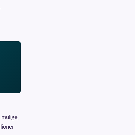
.
 mulige,
llioner