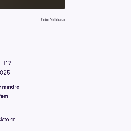
Foto: Veikkaus
. 117
 2025.
e mindre
 fem
iste er