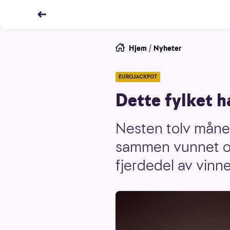
Hjem
/
Nyheter
EUROJACKPOT
Dette fylket h
Nesten tolv måned
sammen vunnet ove
fjerdedel av vinn