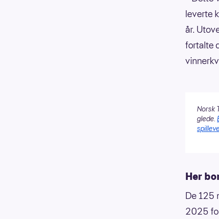
leverte k
år. Utov
fortalte
vinnerkv
Norsk T
glede.
spilleve
Her bor
De 125 n
2025 for