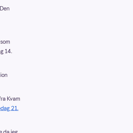
. Den
, som
ag 14.
lion
 fra Kvam
edag 21.
e da jeg