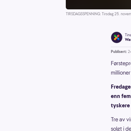
TIRSDAGSSPENNING: Tirsdag 25. november
Tin
Was
Publisert:
2
Førstepre
millioner
Fredagen
enn fem
tyskere 
Tre av v
solgt i 