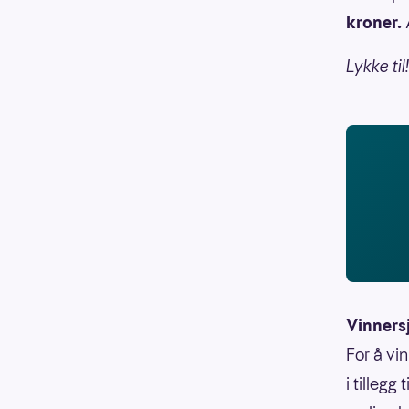
kroner.
Lykke til!
Vinners
For å vi
i tillegg