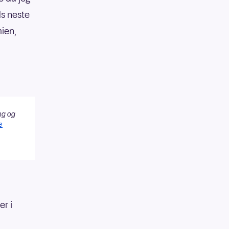
ds neste
mien,
ng og
e
r i