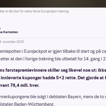
 er det klart for ukens første Eurojackpot-trekning.
a
a Kartomten
4. november 2025
miepotten i Eurojackpot er igjen tilbake til start og på ca
 etter at den i forrige trekning ble utbetalt for 14. gang i
s førstepremievinnere skiller seg likevel noe ut: ikk
 innleverte kuponger hadde 5+2 rette. Det gjorde at
vant 79,4 mill. hver.
innerkupongene ble solgt i delstaten Bayern, mens de to s
delstaten Baden-Württemberg.