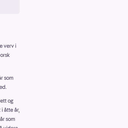
llaen,
e verv i
Norsk
år som
n og
ned.
ett og
 åtte år,
il
e år som
ode