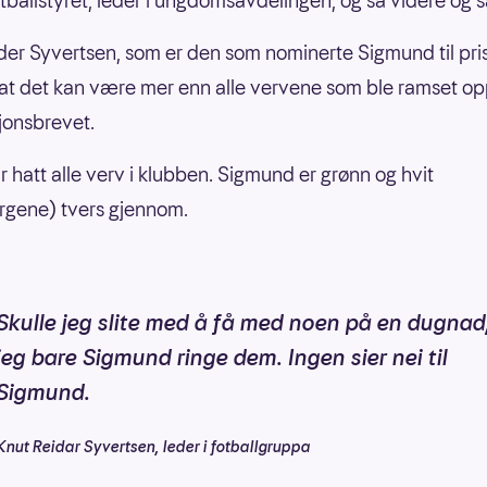
fotballstyret, leder i ungdomsavdelingen, og så videre og s
dås, Tiril Eckhoff og Silje Norendal.
der Syvertsen, som er den som nominerte Sigmund til pri
at det kan være mer enn alle vervene som ble ramset op
jonsbrevet.
r hatt alle verv i klubben. Sigmund er grønn og hvit
rgene) tvers gjennom.
Skulle jeg slite med å få med noen på en dugnad
jeg bare Sigmund ringe dem. Ingen sier nei til
Sigmund.
Knut Reidar Syvertsen, leder i fotballgruppa