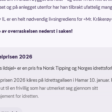
set og på anlegget utenfor har han tilbrakt ufattelig mang
 IL er en helt nødvendig livsingrediens for «Mr. Kråkerøy
 av overraskelsen nederst i saken!
jelprisen 2026
s ildsjel» er en pris fra Norsk Tipping og Norges idrettsfo
elprisen 2026 kåres på Idrettsgallaen i Hamar 10. januar. 
ut til en frivillig som har utmerket seg gjennom sitt
jement for idretten.
ember 2025 vil tolv utvalge kretsvinnere bli tildelt «Året