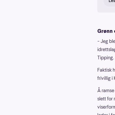
Le
ildsje
der e
Prise
Grønn 
Følge
– Jeg ble
idrettsla
Uan
Tipping.
fri
for
Faktisk 
Ved
frivillig
dug
Å ramse 
Jur
slett fo
idr
viserform
And