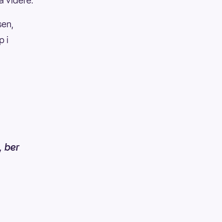
å videre.
sen,
p i
, ber