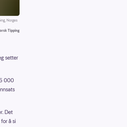
ping, Norges
orsk Tipping
eg setter
å 5 000
 innsats
er. Det
for å si