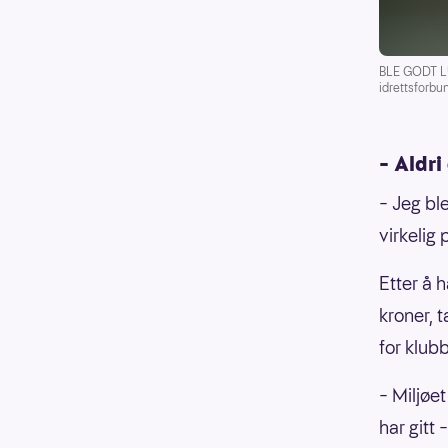
BLE GODT LUR
idrettsforbu
– Aldri
– Jeg ble
virkelig 
Etter å 
kroner, t
for klub
– Miljøet
har gitt 