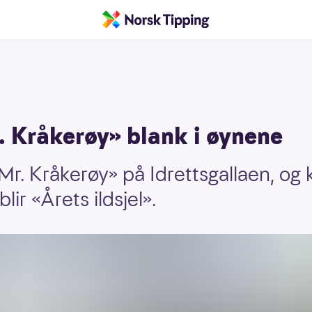
. Kråkerøy» blank i øynene
 «Mr. Kråkerøy» på Idrettsgallaen, og
ir «Årets ildsjel».