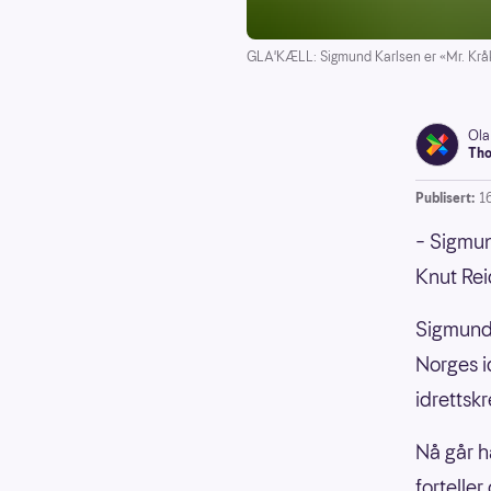
GLA'KÆLL: Sigmund Karlsen er «Mr. Kråker
Ola
Tho
Publisert:
1
– Sigmu
Knut Rei
Sigmund 
Norges i
idrettskr
Nå går h
forteller