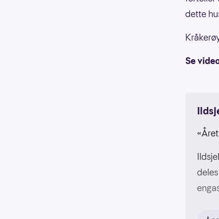
dette hu
Kråkerøy
Se video
Ilds
«Året
Ildsj
deles 
engas
I nov