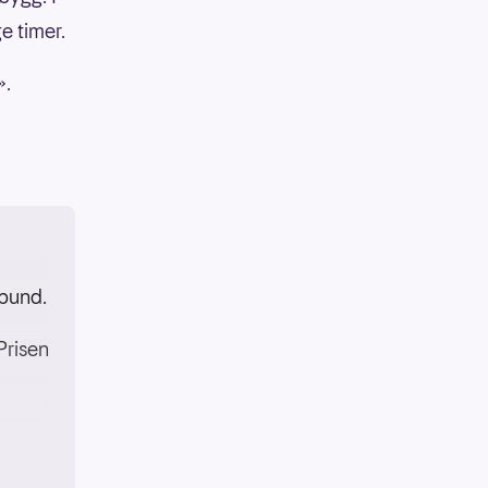
e timer.
».
rbund.
Prisen
s