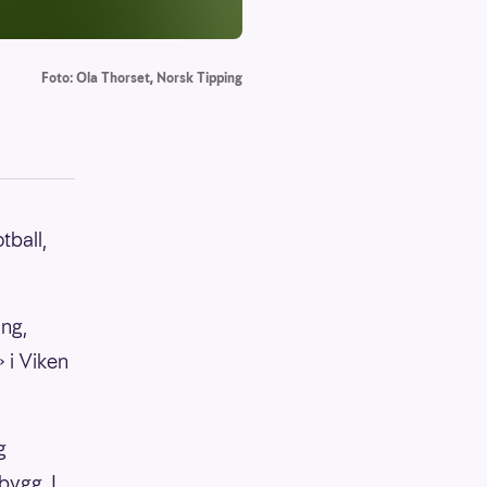
Foto: Ola Thorset, Norsk Tipping
tball,
ing,
» i Viken
g
lbygg. I