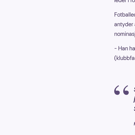
leder i 
Gro
Fotballe
antyder 
nominas
– Han ha
(klubbfa