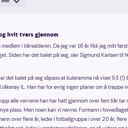
s mer
l»-pris for sin krets. De tolv vinnerne vil delta på Idrettsga
n av dem blir «Årets ildsjel 2026» for hele landet.
n er en motivasjonspris, ikke en hederspris.
og hvit tvers gjennom
nde kriterier gjelder:
 medlem i tiårsalderen. Da jeg var 16 år fikk jeg mitt først
get. Siden har det balet på seg, sier Sigmund Karlsen til 
sett alder har vedkommende gjort en solid
villig/uegennyttig innsats i idretten utover det man kan
vente.
har det balet på seg såpass at kuleramma nå viser 53 (!) 
kommende er ikke ansatt i klubben der arbeidsinnsatse
 i Kråkerøy IL. Han har for øvrig ingen planer om å trappe 
nadstimene legges ned.
opp alle vervene han har hatt gjennom over fem tiår tar r
yen for Årets ildsjel består av idrettsutøvere og
r mye plass. Men noen kan vi nevne: Formann i hovedlaget i
ettspresident Zaineb Al-Samarai. Utøverne i juryen er Kjet
ann over flere år, leder i fotballgruppa i over 20 år, fler
ré Aamodt, Sjur Røthe, Olaf Tufte, Helle Sofie Sagøy, Fr