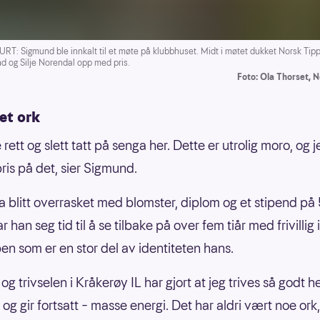
T: Sigmund ble innkalt til et møte på klubbhuset. Midt i møtet dukket Norsk Tip
nd og Silje Norendal opp med pris.
Foto: Ola Thorset, N
 et ork
 rett og slett tatt på senga her. Dette er utrolig moro, og j
pris på det, sier Sigmund.
ha blitt overrasket med blomster, diplom og et stipend p
ar han seg tid til å se tilbake på over fem tiår med frivillig
ben som er en stor del av identiteten hans.
 og trivselen i Kråkerøy IL har gjort at jeg trives så godt h
– og gir fortsatt – masse energi. Det har aldri vært noe ork, 