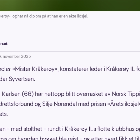
øy», og har nå diplom på at han er en ekte ildsjel.
rset
6. november 2025
nd
er
«Mister Kråkerøy», konstaterer leder i Kråkerøy IL fo
dar Syvertsen.
Karlsen (66) har nettopp blitt overrasket av Norsk Tipp
drettsforbund og Silje Norendal med prisen «Årets ildsjel
ets.
an – med stolthet – rundt i Kråkerøy ILs flotte klubbhus o
 oss om hvordan bygget ble reist – og etter hvert fikk et ti