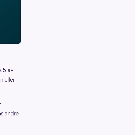
s 5 av
n eller
v
ns andre