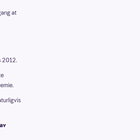
gang at
s 2012.
te
remie.
turligvis
 av