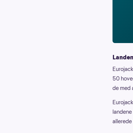
Landen
Eurojackp
50 hovedt
de med a
Eurojackp
landene 
allerede 