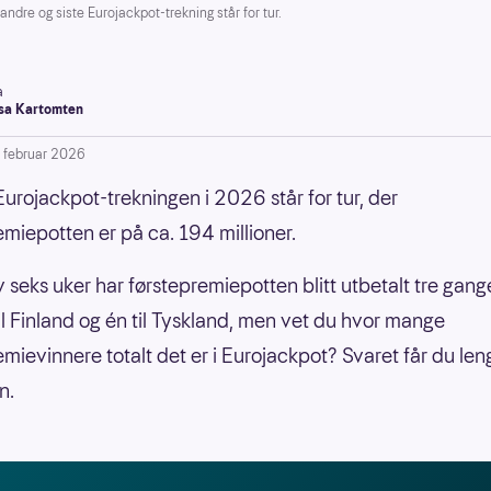
e og siste Eurojackpot-trekning står for tur.
a
a Kartomten
. februar 2026
Eurojackpot-trekningen i 2026 står for tur, der
emiepotten er på ca. 194 millioner.
v seks uker har førstepremiepotten blitt utbetalt tre gange
il Finland og én til Tyskland, men vet du hvor mange
emievinnere totalt det er i Eurojackpot? Svaret får du len
n.