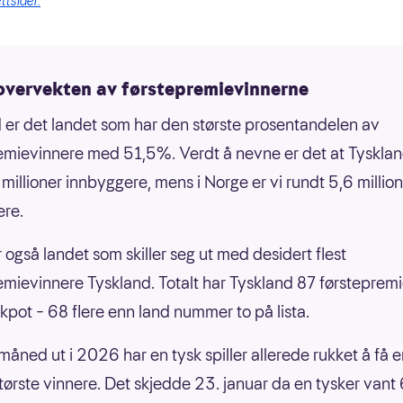
ttsider.
 overvekten av førstepremievinnerne
 er det landet som har den største prosentandelen av
emievinnere med 51,5%. Verdt å nevne er det at Tyskla
 millioner innbyggere, mens i Norge er vi rundt 5,6 millio
ere.
r også landet som skiller seg ut med desidert flest
emievinnere Tyskland. Totalt har Tyskland 87 førsteprem
ckpot – 68 flere enn land nummer to på lista.
måned ut i 2026 har en tysk spiller allerede rukket å få 
 største vinnere. Det skjedde 23. januar da en tysker van