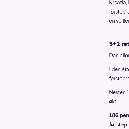
Kroatia, 
førstepr
en spille
5+2 re
Den alle
I den åt
førstepr
Nesten 1
økt.
186 pers
førstep