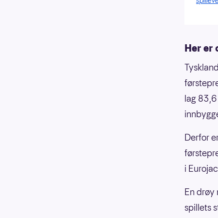
spilleve
Her er
Tyskland
førstepr
lag 83,6
innbygg
Derfor e
førstepr
i Euroja
En drøy 
spillets