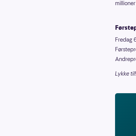
millioner
Første
Fredag 6
Førstepr
Andrepre
Lykke til!