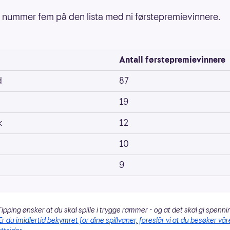
 nummer fem på den lista med ni førstepremievinnere.
Antall førstepremievinnere
d
87
19
k
12
10
9
ipping ønsker at du skal spille i trygge rammer - og at det skal gi spenni
Er du imidlertid bekymret for dine spillvaner, foreslår vi at du besøker vår