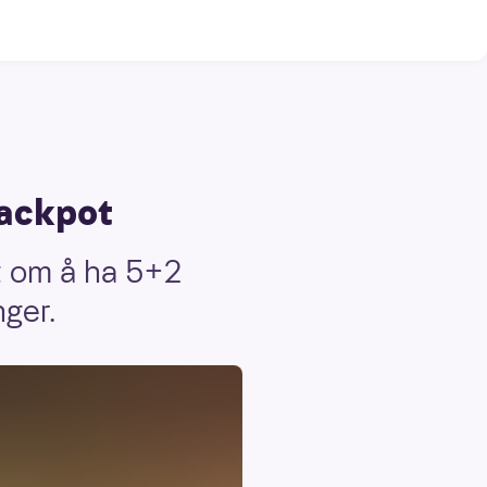
jackpot
t om å ha 5+2
nger.