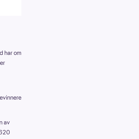
nd har om
ner
ievinnere
en av
t 620