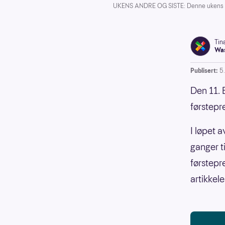
UKENS ANDRE OG SISTE: Denne ukens andr
Tin
Was
Publisert:
5
Den 11. 
førstepr
I løpet a
ganger t
førstepr
artikkele