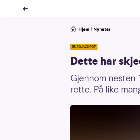
Hjem
/
Nyheter
EUROJACKPOT
Dette har skj
Gjennom nesten 1
rette. På like ma