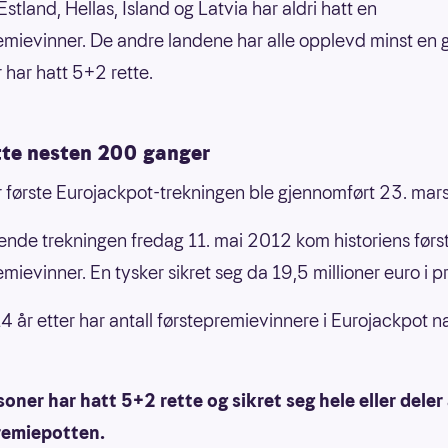
Estland, Hellas, Island og Latvia har aldri hatt en
emievinner. De andre landene har alle opplevd minst en 
r har hatt 5+2 rette.
tte nesten 200 ganger
r første Eurojackpot-trekningen ble gjennomført 23. mar
tende trekningen fredag 11. mai 2012 kom historiens førs
emievinner. En tysker sikret seg da 19,5 millioner euro i p
4 år etter har antall førstepremievinnere i Eurojackpot na
oner har hatt 5+2 rette og sikret seg hele eller deler
remiepotten.