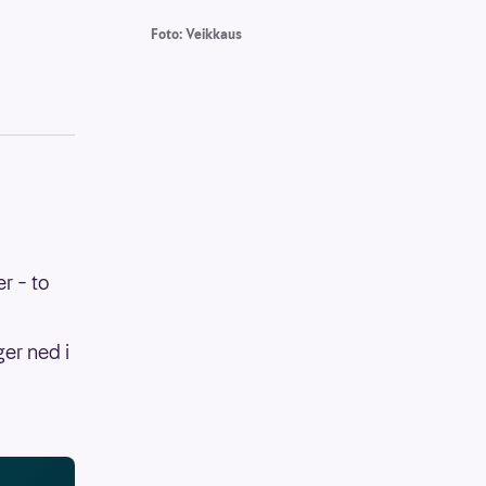
Foto: Veikkaus
r – to
ger ned i