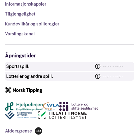
Informasjonskapsler
Tilgjengelighet
Kundevilkår og spilleregler
Varslingskanal
Åpningstider
Sportsspill:
--:-- - --:--
Lotterier og andre spill:
--:-- - --:--
Andre lenker
Aldersgrense
18 år