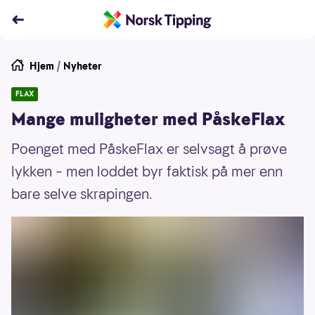
Hjem
/
Nyheter
FLAX
Mange muligheter med PåskeFlax
Poenget med PåskeFlax er selvsagt å prøve
lykken – men loddet byr faktisk på mer enn
bare selve skrapingen.