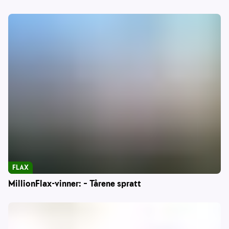
FLAX
MillionFlax-vinner: – Tårene spratt