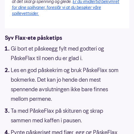
at det skal gi spenning og glede.
Er du imidlertid bekymret
for dine spillvaner, foreslår vi at du besøker våre
spillevettsider.
Syv Flax-ete påsketips
Gi bort et påskeegg fylt med godteri og
PåskeFlax til noen du er glad i.
Les en god påskekrim og bruk PåskeFlax som
bokmerke. Det kan jo hende den mest
spennende avslutningen ikke bare finnes
mellom permene.
Ta med PåskeFlax på skituren og skrap
sammen med kaffen i pausen.
Pynte påskeriset med fjær, egg og PåskeFlax