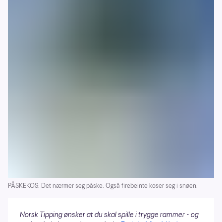
PÅSKEKOS: Det nærmer seg påske. Også firebeinte koser seg i snøen.
Norsk Tipping ønsker at du skal spille i trygge rammer - og