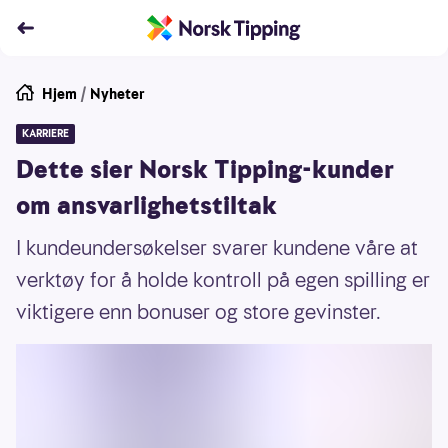
Hjem
/
Nyheter
KARRIERE
Dette sier Norsk Tipping-kunder
om ansvarlighetstiltak
I kundeundersøkelser svarer kundene våre at
verktøy for å holde kontroll på egen spilling er
viktigere enn bonuser og store gevinster.