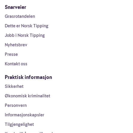
Snarveier
Grasrotandelen
Dette er Norsk Tipping
Jobb i Norsk Tipping
Nyhetsbrev
Presse
Kontakt oss
Praktisk informasjon
Sikkerhet
Økonomisk kriminalitet
Personvern
Informasjonskapsler
Tilgjengelighet