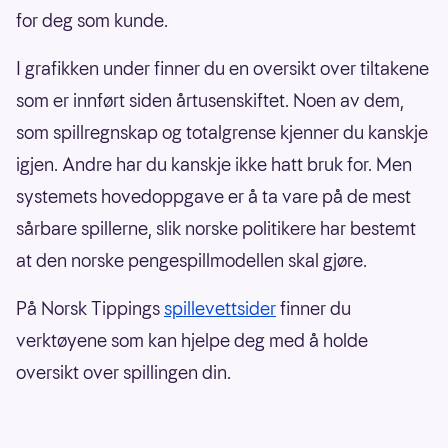
for deg som kunde.
I grafikken under finner du en oversikt over tiltakene
som er innført siden årtusenskiftet. Noen av dem,
som spillregnskap og totalgrense kjenner du kanskje
igjen. Andre har du kanskje ikke hatt bruk for. Men
systemets hovedoppgave er å ta vare på de mest
sårbare spillerne, slik norske politikere har bestemt
at den norske pengespillmodellen skal gjøre.
På Norsk Tippings
spillevettsider
finner du
verktøyene som kan hjelpe deg med å holde
oversikt over spillingen din.