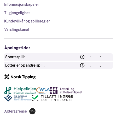
Informasjonskapsler
Tilgjengelighet
Kundevilkår og spilleregler
Varslingskanal
Åpningstider
Sportsspill:
--:-- - --:--
Lotterier og andre spill:
--:-- - --:--
Andre lenker
Aldersgrense
18 år