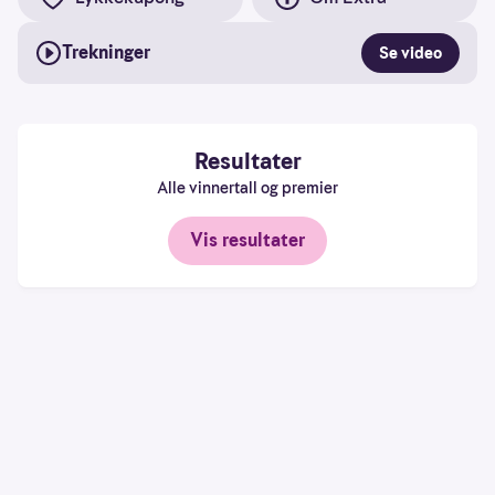
å
forstå
bruksmønster
Trekninger
Se video
Kreditere
kanaler
som
Resultater
sender
trafikk
Alle vinnertall og premier
Vis resultater