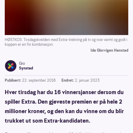
HØSTKOS: Tirsdagskvelden med Extra-trekning på tv og noe varmt og godt i
koppen er en fin kombinasjon.
Ida Glorvigen Hanstad
Gro
Synstad
Publisert:
22. september 2018
Endret:
2. januar 2023
Hver tirsdag har du 16 vinnersjanser dersom du
spiller Extra. Den gjeveste premien er på hele 2
millioner kroner, og den kan du vinne om du blir
trukket ut som Extra-kandidaten.