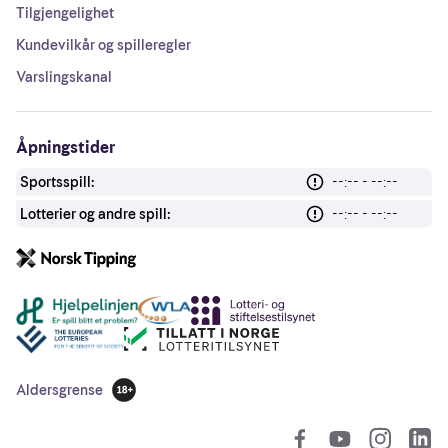
Tilgjengelighet
Kundevilkår og spilleregler
Varslingskanal
Åpningstider
Sportsspill:
--:-- - --:--
Lotterier og andre spill:
--:-- - --:--
Andre lenker
Aldersgrense
18 år