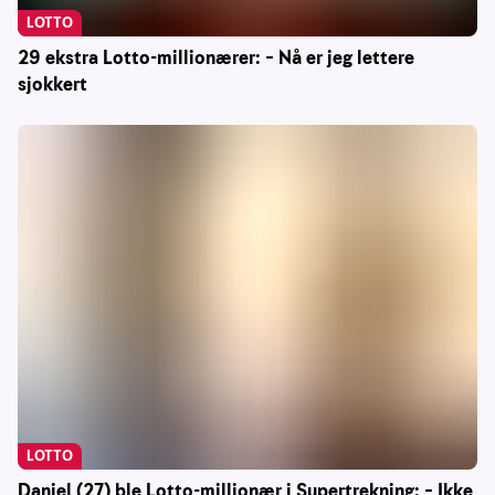
LOTTO
29 ekstra Lotto-millionærer: – Nå er jeg lettere
sjokkert
LOTTO
Daniel (27) ble Lotto-millionær i Supertrekning: – Ikke