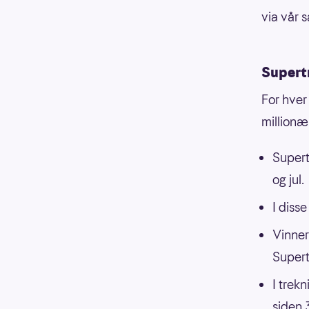
via vår 
Supert
For hver
millionær
Supert
og jul.
I diss
Vinnern
Supert
I trek
siden 