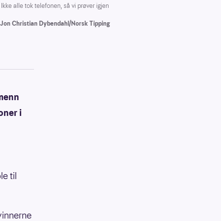
e alle tok telefonen, så vi prøver igjen
 Jon Christian Dybendahl/Norsk Tipping
menn
oner i
e til
vinnerne