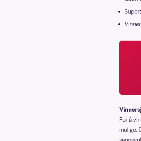
Supert
Vinner
Vinners
For å vin
mulige. 
sannsynli