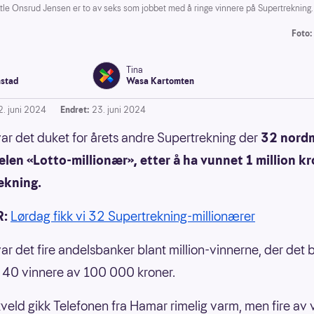
Onsrud Jensen er to av seks som jobbet med å ringe vinnere på Supertrekning. Ikk
Foto:
Tina
stad
Wasa Kartomten
2. juni 2024
Endret:
23. juni 2024
ar det duket for årets andre Supertrekning der
32 nord
telen «Lotto-millionær», etter å ha vunnet 1 million kr
ekning.
R:
Lørdag fikk vi 32 Supertrekning-millionærer
 var det fire andelsbanker blant million-vinnerne, der det bl
40 vinnere av 100 000 kroner.
veld gikk Telefonen fra Hamar rimelig varm, men fire av 