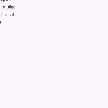
er mulige
tisk sett
e
å