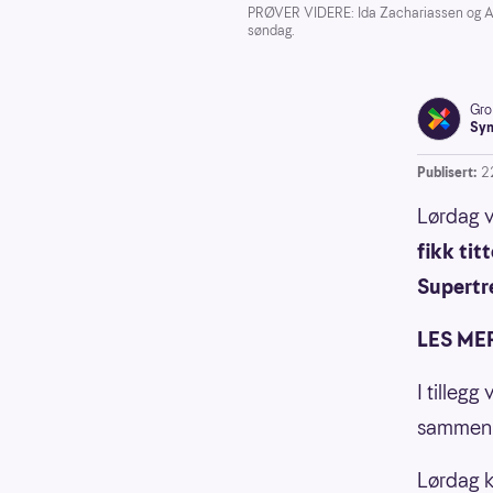
PRØVER VIDERE: Ida Zachariassen og Atle 
søndag.
Gro
Syn
Publisert:
2
Lørdag v
fikk tit
Supertr
LES ME
I tillegg
sammen 
Lørdag k