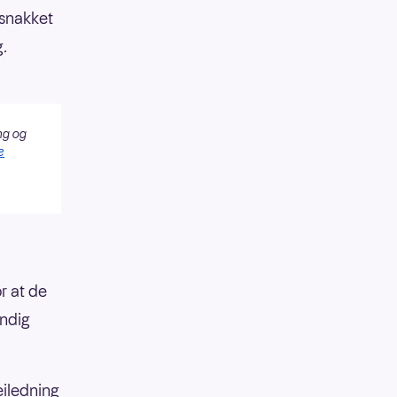
 snakket
.
ng og
e
r at de
endig
eiledning