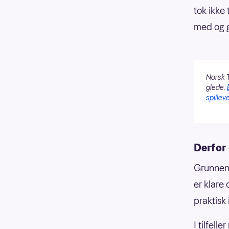
tok ikke 
med og g
Norsk T
glede.
spilleve
Derfor
Grunnen t
er klare
praktisk
I tilfell