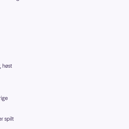
, høst
rige
r spilt