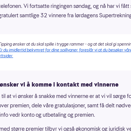
telefonen. Vi fortsatte ringingen søndag, og nå har vi fått
ratulert samtlige 32 vinnere fra lørdagens Supertrekning
ipping ønsker at du skal spille i trygge rammer - og at det skal gi spenni
Er du imidlertid bekymret for dine spillvaner, foreslår vi at du besøker vår
ttsider.
 ønsker vi å komme i kontakt med vinnerne
il at vi ønsker å snakke med vinnerne er at vi vil sørge fo
 over premien, dele våre gratulasjoner, samt få delt nødv
 info vedr konto og utbetaling og premien.
er med større premier tilbyr vi også økonomisk og juridisk v