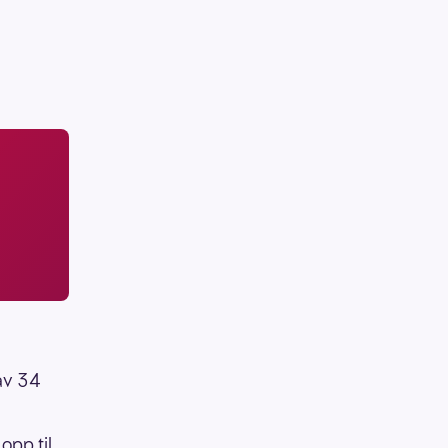
 av 34
opp til