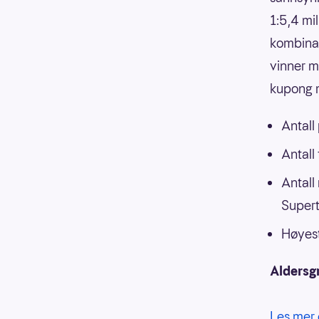
1:5,4 mi
kombinasj
vinner m
kupong m
Antall
Antall
Antall
Supert
Høyest
Aldersg
Les mer 