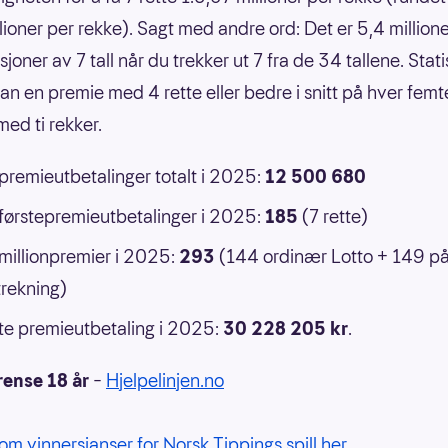
llioner per rekke). Sagt med andre ord: Det er 5,4 million
oner av 7 tall når du trekker ut 7 fra de 34 tallene. Statis
an en premie med 4 rette eller bedre i snitt på hver femt
ed ti rekker.
 premieutbetalinger totalt i 2025:
12 500 680
 førstepremieutbetalinger i 2025:
185
(7 rette)
 millionpremier i 2025:
293
(144 ordinær Lotto + 149 p
rekning)
e premieutbetaling i 2025:
30 228 205 kr
.
rense 18 år
–
Hjelpelinjen.no
om vinnersjanser for Norsk Tippings spill her