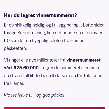
Jo flere rekker – jo flere deltakelser.
Har du lagret vinnernummeret?
Supertrekningen er
i tillegg
til den vanlige
Lotto-trekningen. Det betyr at man også
Er du skikkelig heldig, og i tillegg har spilt Lotto siden
kan bli millionær dersom man får sju rette
forrige Supertrekning, kan det hende du er en av ca.
denne kvelden.
50 som får en hyggelig telefon fra Hamar
påskeaften.
Vi ringer alle nye millionærer fra
vinnernummeret
vårt 625 60 000
. Lagrer du nummeret i forkant er
du i hvert fall litt forberedt dersom du får Telefonen
fra Hamar.
Masse lykke til – og god påske!