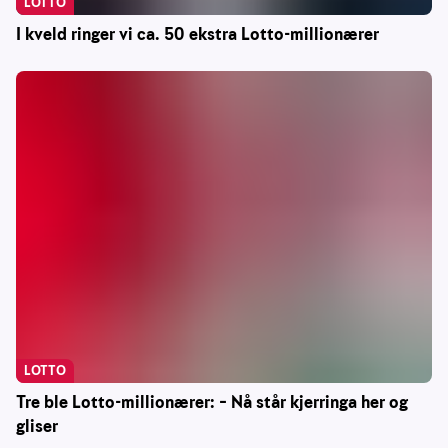
LOTTO
I kveld ringer vi ca. 50 ekstra Lotto-millionærer
LOTTO
Tre ble Lotto-millionærer: – Nå står kjerringa her og
gliser