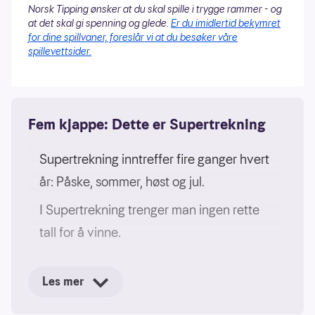
Norsk Tipping ønsker at du skal spille i trygge rammer - og
at det skal gi spenning og glede.
Er du imidlertid bekymret
for dine spillvaner, foreslår vi at du besøker våre
spillevettsider.
Fem kjappe: Dette er Supertrekning
Supertrekning inntreffer fire ganger hvert
år: Påske, sommer, høst og jul.
I Supertrekning trenger man ingen rette
tall for å vinne.
Hver premie er på 1 million kroner.
Les mer
Hver rekke spilt siden forrige
Supertrekning, utgjør ett lodd i «hatten».