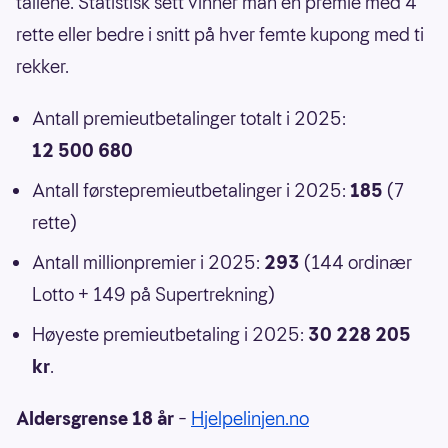
tallene. Statistisk sett vinner man en premie med 4
rette eller bedre i snitt på hver femte kupong med ti
rekker.
Antall premieutbetalinger totalt i 2025:
12 500 680
Antall førstepremieutbetalinger i 2025:
185
(7
rette)
Antall millionpremier i 2025:
293
(144 ordinær
Lotto + 149 på Supertrekning)
Høyeste premieutbetaling i 2025:
30 228 205
kr
.
Aldersgrense 18 år
–
Hjelpelinjen.no