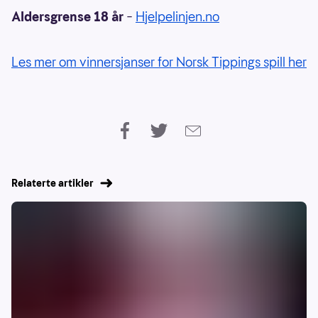
Aldersgrense 18 år
–
Hjelpelinjen.no
Les mer om vinnersjanser for Norsk Tippings spill her
Relaterte artikler