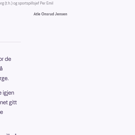
(t.h.) og sportspillsjef Per Emil
Atle Onsrud Jensen
or de
på
orge.
e igjen
net gitt
le