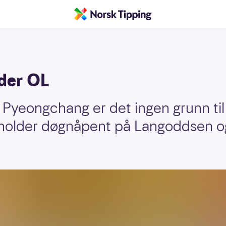
der OL
 Pyeongchang er det ingen grunn til
i holder døgnåpent på Langoddsen o