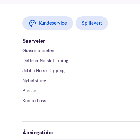
Kundeservice
Spillevett
Snarveier
Grasrotandelen
Dette er Norsk Tipping
Jobb i Norsk Tipping
Nyhetsbrev
Presse
Kontakt oss
Åpningstider