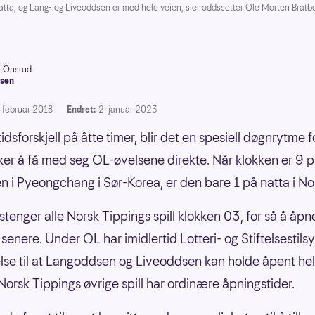
ta, og Lang- og Liveoddsen er med hele veien, sier oddssetter Ole Morten Bratberg 
e Onsrud
sen
. februar 2018
Endret:
2. januar 2023
dsforskjell på åtte timer, blir det en spesiell døgnrytme f
er å få med seg OL-øvelsene direkte. Når klokken er 9 
 i Pyeongchang i Sør-Korea, er den bare 1 på natta i N
stenger alle Norsk Tippings spill klokken 03, for så å åpn
 senere. Under OL har imidlertid Lotteri- og Stiftelsestilsy
atelse til at Langoddsen og Liveoddsen kan holde åpent he
Norsk Tippings øvrige spill har ordinære åpningstider.