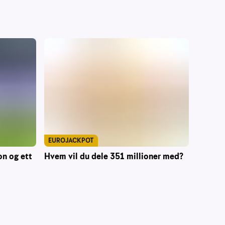
EUROJACKPOT
Hvem vil du dele 351 millioner med?
on og ett