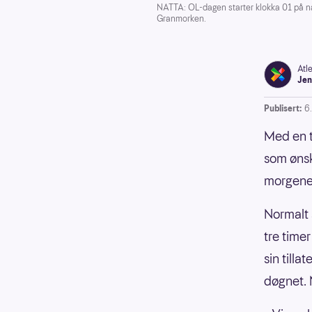
NATTA: OL-dagen starter klokka 01 på nat
Granmorken.
Atl
Jen
Publisert:
6
Med en ti
som ønsk
morgenen
Normalt 
tre timer
sin till
døgnet. 