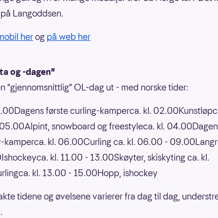
å på Langoddsen.
mobil her
og
på web her
ta og -dagen"
 en "gjennomsnittlig" OL-dag ut - med norske tider:
01.00Dagens første curling-kamperca. kl. 02.00Kunstløpca
05.00Alpint, snowboard og freestyleca. kl. 04.00Dagens
-kamperca. kl. 06.00Curling ca. kl. 06.00 - 09.00Langr
0Ishockeyca. kl. 11.00 - 13.00Skøyter, skiskyting ca. kl.
lingca. kl. 13.00 - 15.00Hopp, ishockey
akte tidene og øvelsene varierer fra dag til dag, understr
.