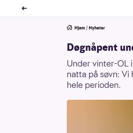
Hjem
/
Nyheter
Døgnåpent un
Under vinter-OL i
natta på søvn: V
hele perioden.