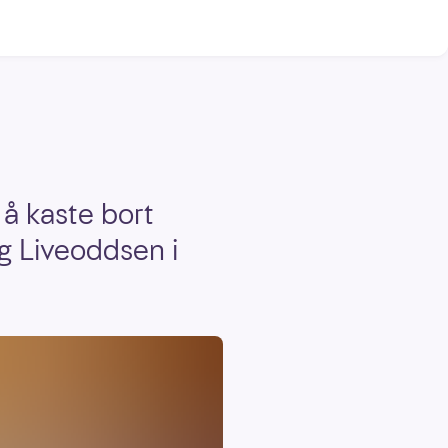
 å kaste bort
g Liveoddsen i