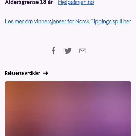
Aldersgrense 18 år
–
Hjelpelinjen.no
Les mer om vinnersjanser for Norsk Tippings spill her
Relaterte artikler